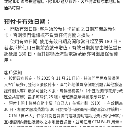
致電
IDD
國際長途電話，除
IDD
通話費外，客戶仍須扣除本地話音
通話時間。
預付卡有效日期：
-
開啟有效日期
:
客戶須於預付卡背面之日期前開啟預付
卡，否則澳門電訊概不負責任何有關之損失。
-
使用有效日期
:
使用有效日期為開啟當日起至第
180
日。
若客戶於使用日期前為該卡增值，有效日期將會由增值當日
起延續
180
日，而其餘額及流動電話號碼亦可繼續保留使
用。
客戶須知
- 按照政府規定，於
2025
年
11
月
21
日起，持澳門居民身份證個
人客戶最多可登記
6
張預付卡，澳門外地僱員身份認別證
/
其他旅遊
證件個人客戶最多可登記
3
張。每位機構客戶（不包括澳門特別行政
區公共實體）最多可登記
25
張，若超過數量將被限制登記。
- 預付卡開卡後將自動申請「自己人」任傾計劃（$10），有效期為
30 日，相關之服務費將每 30 日於預付卡餘額內自動扣除以作續期。
- CTM「自己人」任傾計劃包含澳門電訊流動電話月費 / 預付卡客戶
互相經網內撥出及接收之本地話音通話，並可任用 CTM Wi-Fi 用量。