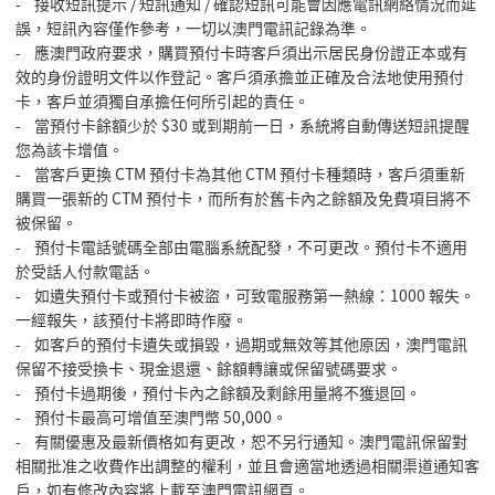
- 接收短訊提示 / 短訊通知 / 確認短訊可能會因應電訊網絡情況而延
誤，短訊內容僅作參考，一切以澳門電訊記錄為準。
- 應澳門政府要求，購買預付卡時客戶須出示居民身份證正本或有
效的身份證明文件以作登記。客戶須承擔並正確及合法地使用預付
卡，客戶並須獨自承擔任何所引起的責任。
- 當預付卡餘額少於 $30 或到期前一日，系統將自動傳送短訊提醒
您為該卡增值。
- 當客戶更換 CTM 預付卡為其他 CTM 預付卡種類時，客戶須重新
購買一張新的 CTM 預付卡，而所有於舊卡內之餘額及免費項目將不
被保留。
- 預付卡電話號碼全部由電腦系統配發，不可更改。預付卡不適用
於受話人付款電話。
- 如遺失預付卡或預付卡被盜，可致電服務第一熱線：1000 報失。
一經報失，該預付卡將即時作廢。
- 如客戶的預付卡遺失或損毀，過期或無效等其他原因，澳門電訊
保留不接受換卡、現金退還、餘額轉讓或保留號碼要求。
- 預付卡過期後，預付卡內之餘額及剩餘用量將不獲退回。
- 預付卡最高可增值至澳門幣 50,000。
- 有關優惠及最新價格如有更改，恕不另行通知。澳門電訊保留對
相關批准之收費作出調整的權利，並且會適當地透過相關渠道通知客
戶，如有修改內容將上載至澳門電訊網頁。