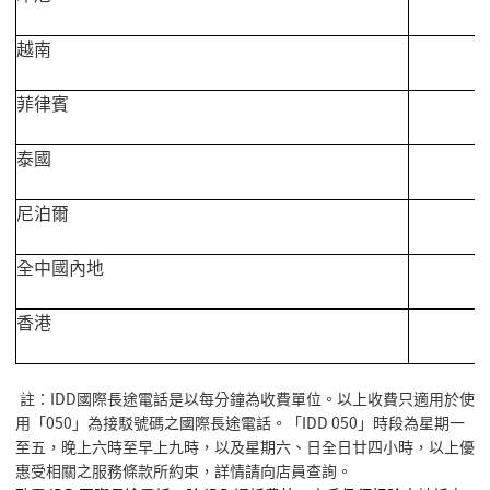
越南
菲律賓
泰國
尼泊爾
全中國內地
香港
註：IDD國際長途電話是以每分鐘為收費單位。以上收費只適用於使
用「050」為接駁號碼之國際長途電話。「IDD 050」時段為星期一
至五，晚上六時至早上九時，以及星期六、日全日廿四小時，以上優
惠受相關之服務條款所約束，詳情請向店員查詢。