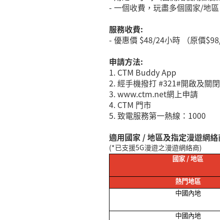
-
一個收費，玩盡
多個國家
/
地區
服務收費:
-
優惠價
$48/24
小時 （原價
$98
申請方法:
1.
CTM Buddy App
2.
經手機
撥打 #321#開啟及關閉
3. www.ctm.net
網上申請
4.
CTM 門市
5.
致電服務第一熱線：
1000
適用國家 / 地區及指定漫遊網絡
(*
已支援
5G
漫遊之漫遊網絡商
)
國家
/
地區
熱門地區
中國內地
中國內地