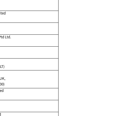
ited
td Ltd.
)
LT)
 UK,
30)
ted
d