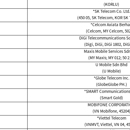
(KORLU)
*SK Telecom Co. Ltd
(450 05, SK Telecom, KOR SK
*Celcom Axiata Berh
(Celcom, MY Celcom, 502
DiGi Telecommunications Sd
(Digi, DiGi, DiGi 1802, DiG
Maxis Mobile Services Sd
(MY Maxis; MY 012; 50 2
U Mobile Sdn Bhd
(U Mobile)
*Globe Telecom Inc.
(GlobeGlobe PH.)
*SMART Communications,
(Smart Gold)
MOBIFONE CORPORAT
(VN Mobifone, 45204
*Viettel Telecom
(VNMVT, Viettel, VN 04, 45