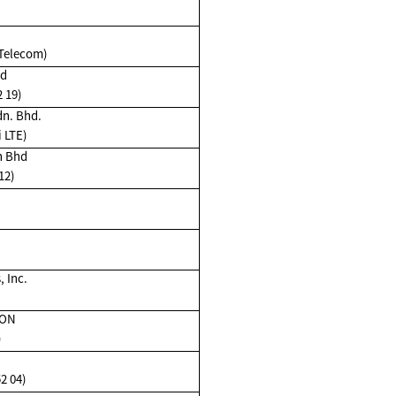
.
 Telecom)
ad
 19)
n. Bhd.
i LTE)
n Bhd
12)
 Inc.
ION
)
2 04)