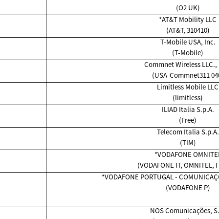
(O2 UK)
*AT&T Mobility LLC
(AT&T, 310410)
T-Mobile USA, Inc.
(T-Mobile)
Commnet Wireless LLC.,
(USA-Commnet311 04
Limitless Mobile LLC
(limitless)
ILIAD Italia S.p.A.
(Free)
Telecom Italia S.p.A.
(TIM)
*VODAFONE OMNITE
(VODAFONE IT, OMNITEL, I
*VODAFONE PORTUGAL - COMUNICAÇÕ
(VODAFONE P)
NOS Comunicações, S.