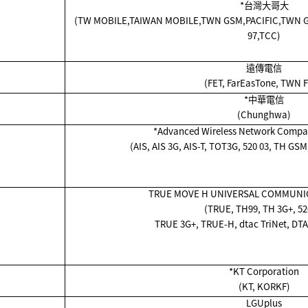
*
台灣大哥大
(TW MOBILE,TAIWAN MOBILE,TWN GSM,PACIFIC,TWN G
97,TCC)
遠傳電信
(FET, FarEasTone, TWN 
*
中華電信
(Chunghwa)
*Advanced Wireless Network Compan
(AIS, AIS 3G, AIS-T, TOT3G, 520 03, TH GS
TRUE MOVE H UNIVERSAL COMMUNICA
(TRUE, TH99, TH 3G+, 52
TRUE 3G+, TRUE-H, dtac TriNet, DTAC
*KT Corporation
(KT, KORKF)
LGUplus