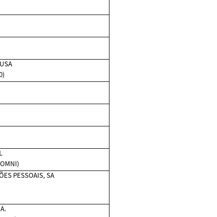
 USA
0)
L
 OMNI)
ES PESSOAIS, SA
A.