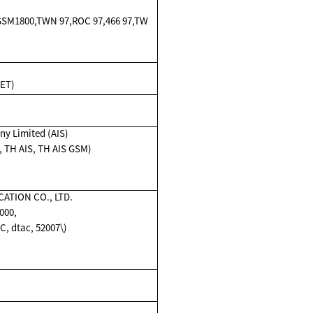
SM1800,TWN 97,ROC 97,466 97,TW
FET)
y Limited (AIS)
M, TH AIS, TH AIS GSM)
TION CO., LTD.
000,
, dtac, 52007\)