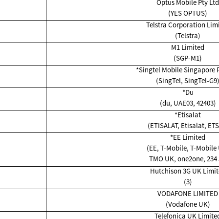
Optus Mobile Pty Ltd
(YES OPTUS)
Telstra Corporation Lim
(Telstra)
M1 Limited
(SGP-M1)
*Singtel Mobile Singapore P
(SingTel, SingTel-G9
*Du
(du, UAE03, 42403)
*Etisalat
(ETISALAT, Etisalat, ETS
*EE Limited
(EE, T-Mobile, T-Mobile
TMO UK, one2one, 234 
Hutchison 3G UK Limi
(3)
VODAFONE LIMITED
(Vodafone UK)
Telefonica UK Limite