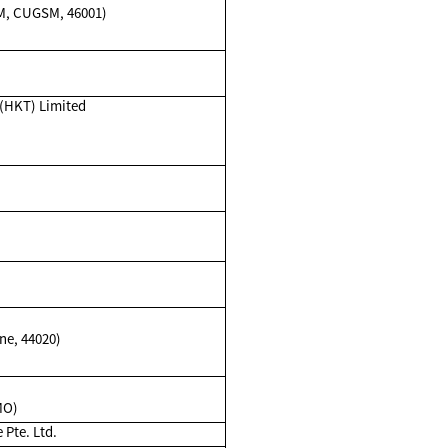
, CUGSM, 46001)
(HKT) Limited
ne, 44020)
MO)
Pte. Ltd.