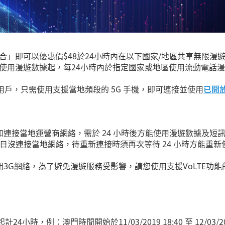
合」即可以優惠價
$48
於
24
小時內在以下國家
/
地區共享無限漫
使用漫遊數據起，每
24
小時內於指定國家或地區使用流動電話漫
-A) 用戶，只需使用支援當地頻段的 5G 手機，即可連接並使用
已開放
如連接當地運營商網絡，需於 24 小時後方能使用漫遊數據及短
 日沒連接當地網絡，待重新連接時須再次等待 24 小時方能重
閉3G網絡，為了避免漫遊服務受影響，請您使用支援VoLTE功
起計
24
小時，例：澳門時間開始於
11/03/2019 18:40
至
12/03/2