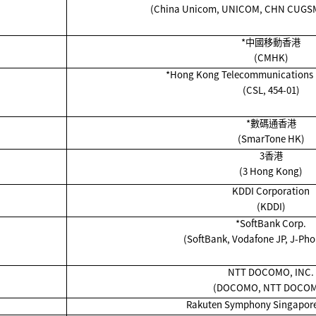
(China Unicom, UNICOM, CHN CUGSM
*
中國移動香港
(CMHK)
*Hong Kong Telecommunications 
(CSL, 454-01)
*
數碼通香港
(SmarTone HK)
3香港
(3 Hong Kong)
KDDI Corporation
(KDDI)
*SoftBank Corp.
(SoftBank, Vodafone JP, J-Pho
NTT DOCOMO, INC.
(DOCOMO, NTT DOCO
Rakuten Symphony Singapore 