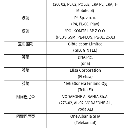
(260 02, PL 02, POL02, ERA PL, ERA, T-
Mobile.pl)
波蘭
P4 Sp. z o. o.
(P4, PL-06, Play)
波蘭
*POLKOMTEL SP Z O.O.
(PLUS GSM, PL-PLUS, PL-01, 2601)
直布羅陀
Gibtelecom Limited
(GIB, GINTEL)
芬蘭
DNA Plc.
(dna)
芬蘭
Elisa Corporation
(FI elisa)
芬蘭
*TeliaSonera Finland Oyj
(Telia FI)
阿爾巴尼亞
VODAFONE ALBANIA Sh.A.
(276-02, AL-02, VODAFONE AL,
voda AL)
阿爾巴尼亞
One Albania SHA
(Telekom.al)