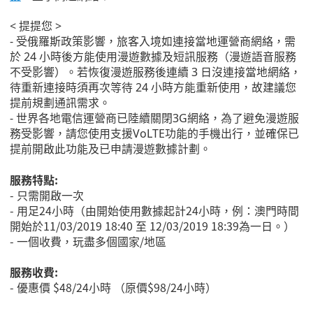
< 提提您 >
- 受俄羅斯政策影響，旅客入境如連接當地運營商網絡，需
於 24 小時後方能使用漫遊數據及短訊服務（漫遊語音服務
不受影響）。若恢復漫遊服務後連續 3 日沒連接當地網絡，
待重新連接時須再次等待 24 小時方能重新使用，故建議您
提前規劃通訊需求。
- 世界各地電信運營商已陸續關閉3G網絡，為了避免漫遊服
務受影響，請您使用支援VoLTE功能的手機出行，並確保已
提前開啟此功能及已申請漫遊數據計劃。
服務特點:
-
只需開啟一次
-
用足
24
小時（由開始使用數據起計
24
小時，例：澳門時間
開始於
11/03/2019 18:40
至
12/03/2019 18:39
為一日。）
-
一個收費，玩盡
多個國家
/
地區
服務收費:
-
優惠價
$48/24
小時 （原價
$98/24
小時）