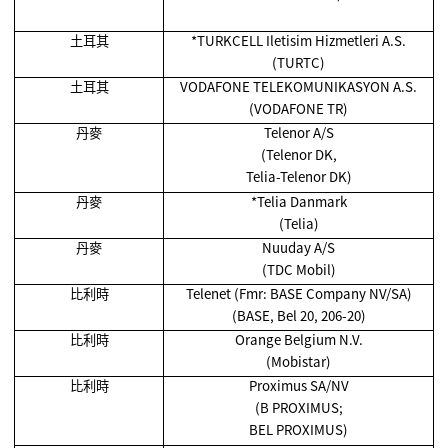
土耳其
*TURKCELL Iletisim Hizmetleri A.S.
(TURTC)
土耳其
VODAFONE TELEKOMUNIKASYON A.S.
(VODAFONE TR)
丹麥
Telenor A/S
(Telenor DK,
Telia-Telenor DK)
丹麥
*Telia Danmark
(Telia)
丹麥
Nuuday A/S
(TDC Mobil)
比利時
Telenet (Fmr: BASE Company NV/SA)
(BASE, Bel 20, 206-20)
比利時
Orange Belgium N.V.
(Mobistar)
比利時
Proximus SA/NV
(B PROXIMUS;
BEL PROXIMUS)