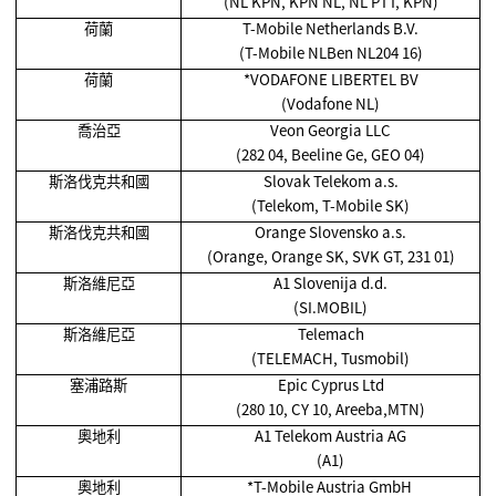
(NL KPN, KPN NL, NL PTT, KPN)
荷蘭
T-Mobile Netherlands B.V.
(T-Mobile NLBen NL204 16)
荷蘭
*VODAFONE LIBERTEL BV
(Vodafone NL)
喬治亞
Veon Georgia LLC
(282 04, Beeline Ge, GEO 04)
斯洛伐克共和國
Slovak Telekom a.s.
(Telekom, T-Mobile SK)
斯洛伐克共和國
Orange Slovensko a.s.
(Orange, Orange SK, SVK GT, 231 01)
斯洛維尼亞
A1 Slovenija d.d.
(SI.MOBIL)
斯洛維尼亞
Telemach
(TELEMACH, Tusmobil)
塞浦路斯
Epic Cyprus Ltd
(280 10, CY 10, Areeba,MTN)
奧地利
A1 Telekom Austria AG
(A1)
奧地利
*T-Mobile Austria GmbH