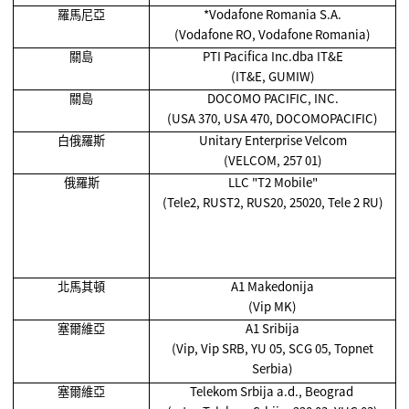
羅馬尼亞
*Vodafone Romania S.A.
(Vodafone RO, Vodafone Romania)
關島
PTI Pacifica Inc.dba IT&E
(IT&E, GUMIW)
關島
DOCOMO PACIFIC, INC.
(USA 370, USA 470, DOCOMOPACIFIC)
白俄羅斯
Unitary Enterprise Velcom
(VELCOM, 257 01)
俄羅斯
LLC "T2 Mobile"
(Tele2, RUST2, RUS20, 25020, Tele 2 RU)
北馬其頓
A1 Makedonija
(Vip MK)
塞爾維亞
A1 Sribija
(Vip, Vip SRB, YU 05, SCG 05, Topnet
Serbia)
塞爾維亞
Telekom Srbija a.d., Beograd