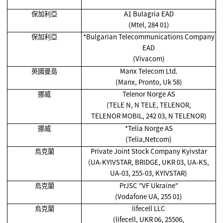
保加利亞
A1 Bulagria EAD
(Mtel, 284 01)
保加利亞
*Bulgarian Telecommunications Company
EAD
(Vivacom)
英國曼島
Manx Telecom Ltd.
(Manx, Pronto, Uk 58)
挪威
Telenor Norge AS
(TELE N, N TELE, TELENOR,
TELENOR MOBIL, 242 03, N TELENOR)
挪威
*Telia Norge AS
(Telia,Netcom)
烏克蘭
Private Joint Stock Company Kyivstar
(UA-KYIVSTAR, BRIDGE, UKR 03, UA-KS,
UA-03, 255-03, KYIVSTAR)
烏克蘭
PrJSC "VF Ukraine"
(Vodafone UA, 255 01)
烏克蘭
lifecell LLC
(lifecell, UKR 06, 25506,