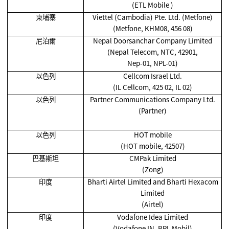
(ETL Mobile )
柬埔寨
Viettel (Cambodia) Pte. Ltd. (Metfone)
(Metfone, KHM08, 456 08)
尼泊爾
Nepal Doorsanchar Company Limited
(Nepal Telecom, NTC, 42901,
Nep-01, NPL-01)
以色列
Cellcom Israel Ltd.
(IL Cellcom, 425 02, IL 02)
以色列
Partner Communications Company Ltd.
(Partner)
以色列
HOT mobile
(HOT mobile, 42507)
巴基斯坦
CMPak Limited
(Zong)
印度
Bharti Airtel Limited and Bharti Hexacom
Limited
(Airtel)
印度
Vodafone Idea Limited
(Vodafone IN, BPL Mobil)