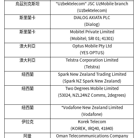
烏茲別克斯坦
"Uzbektelecom" JSC UzMobile branch
(Uzbektelecom)
斯里蘭卡
DIALOG AXIATA PLC
(Dialog)
斯里蘭卡
Mobitel Private Limited
(Mobitel; SRI 01; 41301)
澳大利亞
Optus Mobile Pty Ltd
(YES OPTUS)
澳大利亞
Telstra Corporation Limited
(Telstra)
紐西蘭
Spark New Zealand Trading Limited
(Spark NZ Spark New Zealand)
紐西蘭
Two Degrees Mobile Limited
(53024, NZL24NZ Comms, 2degrees)
紐西蘭
*Vodafone New Zealand Limited
(Vodafone)
伊拉克
Korek Telecom
(KOREK, IRQ40, 41840)
阿曼
Oman Telecommunications Company