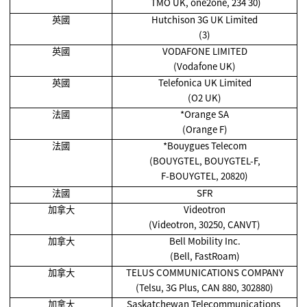
TMO UK, one2one, 234 30)
英國
Hutchison 3G UK Limited
(3)
英國
VODAFONE LIMITED
(Vodafone UK)
英國
Telefonica UK Limited
(O2 UK)
法國
*Orange SA
(Orange F)
法國
*Bouygues Telecom
(BOUYGTEL, BOUYGTEL-F,
F-BOUYGTEL, 20820)
法國
SFR
加拿大
Videotron
(Videotron, 30250, CANVT)
加拿大
Bell Mobility Inc.
(Bell, FastRoam)
加拿大
TELUS COMMUNICATIONS COMPANY
(Telsu, 3G Plus, CAN 880, 302880)
加拿大
Saskatchewan Telecommunications