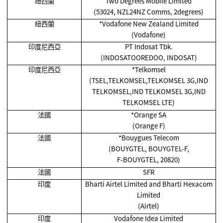
紐西蘭
Two Degrees Mobile Limited
(53024, NZL24NZ Comms, 2degrees)
紐西蘭
*Vodafone New Zealand Limited
(Vodafone)
印度尼西亞
PT Indosat Tbk.
(INDOSATOOREDOO, INDOSAT)
印度尼西亞
*Telkomsel
(TSEL,TELKOMSEL,TELKOMSEL 3G,IND
TELKOMSEL,IND TELKOMSEL 3G,IND
TELKOMSEL LTE)
法國
*Orange SA
(Orange F)
法國
*Bouygues Telecom
(BOUYGTEL, BOUYGTEL-F,
F-BOUYGTEL, 20820)
法國
SFR
印度
Bharti Airtel Limited and Bharti Hexacom
Limited
(Airtel)
印度
Vodafone Idea Limited