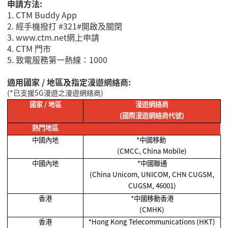
申請方法:
1.
CTM Buddy App
2.
經手機
撥打 #321#開啟及關閉
3. www.ctm.net
網上申請
4.
CTM 門市
5.
致電服務第一熱線：
1000
適用國家 / 地區及指定漫遊網絡商:
(*
已支援
5G
漫遊之漫遊網絡商
)
國家
/
地區
漫遊網絡商
(
國際漫遊網絡商代號
)
熱門地區
中國內地
*
中國移動
(CMCC, China Mobile)
中國內地
*
中國聯通
(China Unicom, UNICOM, CHN CUGSM,
CUGSM, 46001)
香港
*
中國移動香港
(CMHK)
香港
*Hong Kong Telecommunications (HKT)