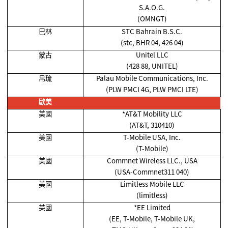
S.A.O.G.
(OMNGT)
巴林
STC Bahrain B.S.C.
(stc, BHR 04, 426 04)
蒙古
Unitel LLC
(428 88, UNITEL)
帛琉
Palau Mobile Communications, Inc.
(PLW PMCI 4G, PLW PMCI LTE)
歐美
美國
*AT&T Mobility LLC
(AT&T, 310410)
美國
T-Mobile USA, Inc.
(T-Mobile)
美國
Commnet Wireless LLC., USA
(USA-Commnet311 040)
美國
Limitless Mobile LLC
(limitless)
英國
*EE Limited
(EE, T-Mobile, T-Mobile UK,