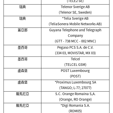
(TELE2 SE)
瑞典
Telenor Sverige AB
(Telenor SE, Sweden)
瑞典
*Telia Sverige AB
(TeliaSonera Mobile Networks AB)
蓋亞那
Guyana Telephone and Telegraph
Company
(GTT - 738 MCC - 002 MNC)
墨西哥
Pegaso PCS S.A. de C.V.
(334 03, MOVISTAR, MX 03)
墨西哥
Telcel
(TELCEL GSM)
盧森堡
POST Luxembourg
(POST)
盧森堡
*Proximus Luxembourg SA
(TANGO; L-77; 27077)
羅馬尼亞
S.C. Orange Romaina S,A.
(Orange, RO Orange)
羅馬尼亞
*Digi Romania S.A.
(ROM05)