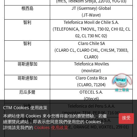
(mt:s, Telekom Srbija, 220 03, YUG 03)
根西島
JT (Guernsey) Global
(JT-Wave)
智利
Telefonica Movil de Chile S.A.
(TELEFONICA, TMOVIL, 730 02, CHI 02, CL
02, CL 730 NC 02)
智利
Claro Chile SA
(CLARO CL, CLARO CHL, CHLSM, 73003,
CLARO)
哥斯達黎加
Telefonica Moviles
(movistar)
哥斯達黎加
Claro Costa Rica
(CLARO, 71204)
厄瓜多爾
OTECEL S.A.
(Otecel)
秘魯
Telefonica del Peru S.A.A.
CTM Cookies 使用政策
(movistar, TEM, PER 06, 716 06)
本網站使用 Cookies 來令您獲得最佳的瀏覽體驗。若繼
接受
摩爾多瓦
Orange Moldova S.A.
續瀏覽此網站，即表示您同意我們使用您的 Cookies 。
(ORANGE, ORANGE MD, VOXTEL, 259 01)
詳情請見我們的
Cookies 使用政策