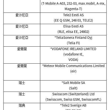
(T-Mobile A-A03, 232-03, max.mobil, A-mx,
Magenta-T)
愛沙尼亞
Tele2 Eesti AS
(EE Q GSM, 248 03, TELE2)
愛沙尼亞
Elisa Eesti AS
(RLE, elisa EE, 24802)
愛沙尼亞
*TeliaSonera Finland Oyj
(Telia FI)
愛爾蘭
*VODAFONE IRELAND LIMITED
(vodafone IE,
VODA)
愛爾蘭
*Meteor Mobile Communications Limited
(eir)
瑞士
*Salt Mobile SA
(Salt)
瑞士
Swisscom (Switzerland) Ltd
(Swisscom, Swiss GSM, SwisscomFL)
瑞典
*Tele2 Sverige AB