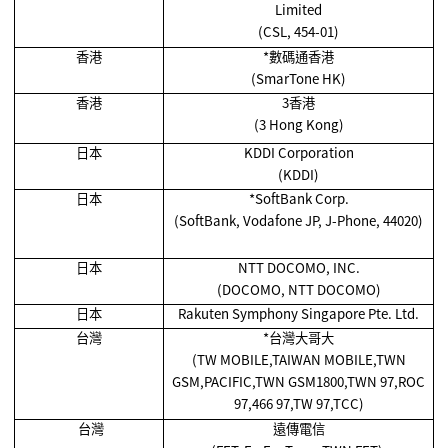
Limited
(CSL, 454-01)
香港
*
數碼通香港
(SmarTone HK)
香港
3香港
(3 Hong Kong)
日本
KDDI Corporation
(KDDI)
日本
*SoftBank Corp.
(SoftBank, Vodafone JP, J-Phone, 44020)
日本
NTT DOCOMO, INC.
(DOCOMO, NTT DOCOMO)
日本
Rakuten Symphony Singapore Pte. Ltd.
台灣
*
台灣大哥大
(TW MOBILE,TAIWAN MOBILE,TWN
GSM,PACIFIC,TWN GSM1800,TWN 97,ROC
97,466 97,TW 97,TCC)
台灣
遠傳電信