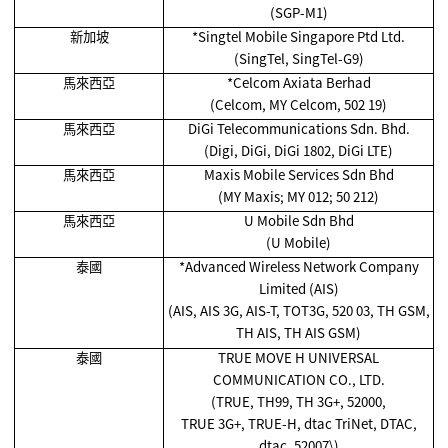
(SGP-M1)
新加坡
*Singtel Mobile Singapore Ptd Ltd.
(SingTel, SingTel-G9)
馬來西亞
*Celcom Axiata Berhad
(Celcom, MY Celcom, 502 19)
馬來西亞
DiGi Telecommunications Sdn. Bhd.
(Digi, DiGi, DiGi 1802, DiGi LTE)
馬來西亞
Maxis Mobile Services Sdn Bhd
(MY Maxis; MY 012; 50 212)
馬來西亞
U Mobile Sdn Bhd
(U Mobile)
泰國
*Advanced Wireless Network Company
Limited (AIS)
(AIS, AIS 3G, AIS-T, TOT3G, 520 03, TH GSM,
TH AIS, TH AIS GSM)
泰國
TRUE MOVE H UNIVERSAL
COMMUNICATION CO., LTD.
(TRUE, TH99, TH 3G+, 52000,
TRUE 3G+, TRUE-H, dtac TriNet, DTAC,
dtac, 52007\)