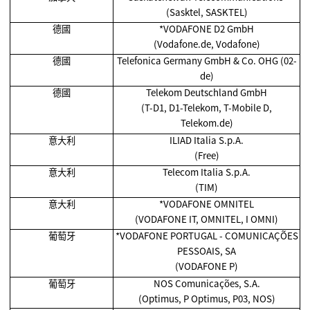
(Sasktel, SASKTEL)
德國
*VODAFONE D2 GmbH
(Vodafone.de, Vodafone)
德國
Telefonica Germany GmbH & Co. OHG (02-
de)
德國
Telekom Deutschland GmbH
(T-D1, D1-Telekom, T-Mobile D,
Telekom.de)
意大利
ILIAD Italia S.p.A.
(Free)
意大利
Telecom Italia S.p.A.
(TIM)
意大利
*VODAFONE OMNITEL
(VODAFONE IT, OMNITEL, I OMNI)
葡萄牙
*VODAFONE PORTUGAL - COMUNICAÇÕES
PESSOAIS, SA
(VODAFONE P)
葡萄牙
NOS Comunicações, S.A.
(Optimus, P Optimus, P03, NOS)