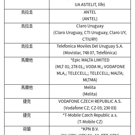
UA ASTELIT, life)
烏拉圭
ANTEL
(ANTEL)
烏拉圭
Claro Uruguay
(Claro Uruguay, CTI Uruguay, Claro UY,
CTIURY)
烏拉圭
Telefonica Moviles Del Uruguay S.A.
(Movistar, 748 07, Telefónica)
馬爾他
*Epic MALTA LIMITED
(MLT 01; 278 01,; VODA M,; VODAFONE
MLA,; TELECELL,; TELECELL; MALTA;
MLTMA)
馬爾他
Melita
(Melita)
捷克
VODAFONE CZECH REPUBLIC A.S.
(Vodafone CZ; CZ-03; 230 03)
捷克
*T-Mobile Czech Republic a.s.
(T-Mobile CZ)
荷蘭
*KPN B.V.