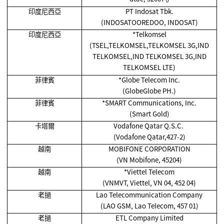
印度尼西亞
PT Indosat Tbk.
(INDOSATOOREDOO, INDOSAT)
印度尼西亞
*Telkomsel
(TSEL,TELKOMSEL,TELKOMSEL 3G,IND
TELKOMSEL,IND TELKOMSEL 3G,IND
TELKOMSEL LTE)
菲律賓
*Globe Telecom Inc.
(GlobeGlobe PH.)
菲律賓
*SMART Communications, Inc.
(Smart Gold)
卡塔爾
Vodafone Qatar Q.S.C.
(Vodafone Qatar,427-2)
越南
MOBIFONE CORPORATION
(VN Mobifone, 45204)
越南
*Viettel Telecom
(VNMVT, Viettel, VN 04, 452 04)
老撾
Lao Telecommunication Company
(LAO GSM, Lao Telecom, 457 01)
老撾
ETL Company Limited