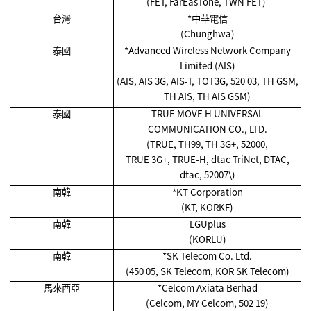
(FET, FarEasTone, TWN FET)
台灣
*
中華電信
(Chunghwa)
泰國
*Advanced Wireless Network Company
Limited (AIS)
(AIS, AIS 3G, AIS-T, TOT3G, 520 03, TH GSM,
TH AIS, TH AIS GSM)
泰國
TRUE MOVE H UNIVERSAL
COMMUNICATION CO., LTD.
(TRUE, TH99, TH 3G+, 52000,
TRUE 3G+, TRUE-H, dtac TriNet, DTAC,
dtac, 52007\)
南韓
*KT Corporation
(KT, KORKF)
南韓
LGUplus
(KORLU)
南韓
*SK Telecom Co. Ltd.
(450 05, SK Telecom, KOR SK Telecom)
馬來西亞
*Celcom Axiata Berhad
(Celcom, MY Celcom, 502 19)