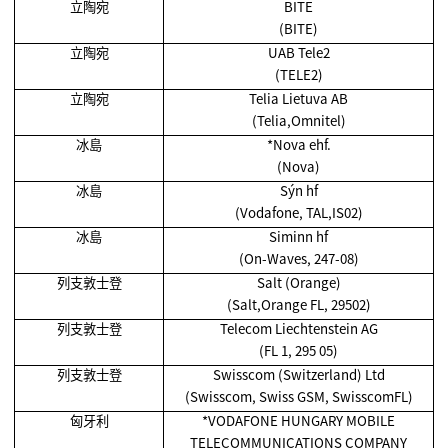
立陶宛
BITE
(BITE)
立陶宛
UAB Tele2
(TELE2)
立陶宛
Telia Lietuva AB
(Telia,Omnitel)
冰島
*Nova ehf.
(Nova)
冰島
Sýn hf
(Vodafone, TAL,IS02)
冰島
Siminn hf
(On-Waves, 247-08)
列支敦士登
Salt (Orange)
(Salt,Orange FL, 29502)
列支敦士登
Telecom Liechtenstein AG
(FL 1, 295 05)
列支敦士登
Swisscom (Switzerland) Ltd
(Swisscom, Swiss GSM, SwisscomFL)
匈牙利
*VODAFONE HUNGARY MOBILE
TELECOMMUNICATIONS COMPANY