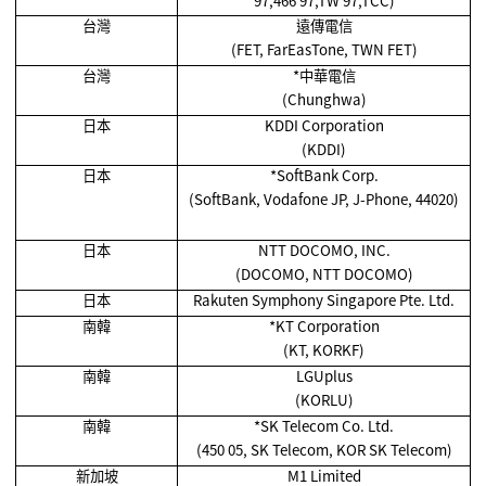
97,466 97,TW 97,TCC)
台灣
遠傳電信
(FET, FarEasTone, TWN FET)
台灣
*
中華電信
(Chunghwa)
日本
KDDI Corporation
(KDDI)
日本
*SoftBank Corp.
(SoftBank, Vodafone JP, J-Phone, 44020)
日本
NTT DOCOMO, INC.
(DOCOMO, NTT DOCOMO)
日本
Rakuten Symphony Singapore Pte. Ltd.
南韓
*KT Corporation
(KT, KORKF)
南韓
LGUplus
(KORLU)
南韓
*SK Telecom Co. Ltd.
(450 05, SK Telecom, KOR SK Telecom)
新加坡
M1 Limited