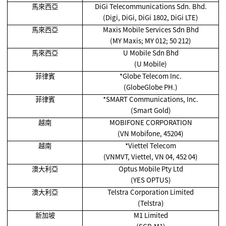
馬來西亞
DiGi Telecommunications Sdn. Bhd.
(Digi, DiGi, DiGi 1802, DiGi LTE)
馬來西亞
Maxis Mobile Services Sdn Bhd
(MY Maxis; MY 012; 50 212)
馬來西亞
U Mobile Sdn Bhd
(U Mobile)
菲律賓
*Globe Telecom Inc.
(GlobeGlobe PH.)
菲律賓
*SMART Communications, Inc.
(Smart Gold)
越南
MOBIFONE CORPORATION
(VN Mobifone, 45204)
越南
*Viettel Telecom
(VNMVT, Viettel, VN 04, 452 04)
澳大利亞
Optus Mobile Pty Ltd
(YES OPTUS)
澳大利亞
Telstra Corporation Limited
(Telstra)
新加坡
M1 Limited