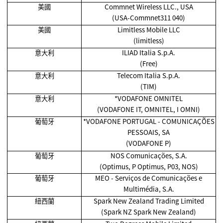
美國
Commnet Wireless LLC., USA
(USA-Commnet311 040)
美國
Limitless Mobile LLC
(limitless)
意大利
ILIAD Italia S.p.A.
(Free)
意大利
Telecom Italia S.p.A.
(TIM)
意大利
*VODAFONE OMNITEL
(VODAFONE IT, OMNITEL, I OMNI)
葡萄牙
*VODAFONE PORTUGAL - COMUNICAÇÕES
PESSOAIS, SA
(VODAFONE P)
葡萄牙
NOS Comunicações, S.A.
(Optimus, P Optimus, P03, NOS)
葡萄牙
MEO - Serviços de Comunicações e
Multimédia, S.A.
紐西蘭
Spark New Zealand Trading Limited
(Spark NZ Spark New Zealand)