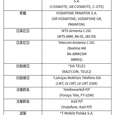
S.A.
(COSMOTE, GR COSMOTE, C-OTE)
希臘
VODAFONE PANAFON S.A.
(GR VODAFONE, VODAFONE GR,
PANAFON)
亞美尼亞
MTS Armenia CJSC
(MTS ARM, RA 05, 283 05)
亞美尼亞
Telecom Armenia CJSC
(Beeline AM
RA-ARMGSM
ARM01)
拉脫維亞
*SIA TELE2
(BALTCOM, TELE2)
拉脫維亞
*Latvijas Mobilais Telefons SIA
(LMT, LV LMT, LV LMT GSM)
法羅群島
Telefonverkið P/F
(Foroya Tele, FT-GSM)
法羅群島
Kall P/f
(Vodafone, Kall P/f)
波蘭
*T-Mobile Polska S.A.