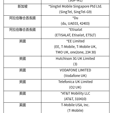
(SGP-M1)
新加坡
*Singtel Mobile Singapore Ptd Ltd.
(SingTel, SingTel-G9)
阿拉伯聯合酋長國
*Du
(du, UAE03, 42403)
阿拉伯聯合酋長國
*Etisalat
(ETISALAT, Etisalat, ETSLT)
英國
*EE Limited
(EE, T-Mobile, T-Mobile UK,
TMO UK, one2one, 234 30)
英國
Hutchison 3G UK Limited
(3)
英國
VODAFONE LIMITED
(Vodafone UK)
英國
Telefonica UK Limited
(O2 UK)
美國
*AT&T Mobility LLC
(AT&T, 310410)
美國
T-Mobile USA, Inc.
(T-Mobile)