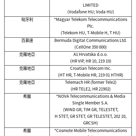
LIMITED
(Vodafone HU; Voda HU)
匈牙利
*Magyar Telekom Telecommunications
Plc.
(Telekom HU, T-Mobile H, T HU)
百慕達
Bermuda Digital Communications Ltd.
(CellOne 350 000)
克羅地亞
A1 Hrvatska d.o.o.
(HR VIP, HR 10, 219 10)
克羅地亞
Croatian Telecom Inc.
(HT HR, T-Mobile HR, 219 01 HTHR)
克羅地亞
Telemach HR (former Tele2)
(HR TELE2, HR 21902)
希臘
*NOVA Telecommunications & Media
Single Member S.A.
(WIND GR, TIM GR, TELESTET,
H STET, GR STET, GR TELESTET, 202 10,
GRCSH)
希臘
*Cosmote Mobile Telecommunications