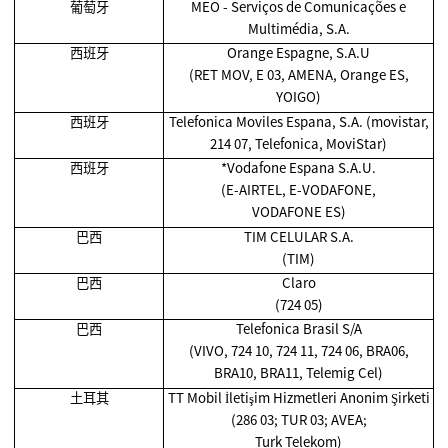
葡萄牙
MEO - Serviços de Comunicações e
Multimédia, S.A.
西班牙
Orange Espagne, S.A.U
(RET MOV, E 03, AMENA, Orange ES,
YOIGO)
西班牙
Telefonica Moviles Espana, S.A. (movistar,
214 07, Telefonica, MoviStar)
西班牙
*Vodafone Espana S.A.U.
(E-AIRTEL, E-VODAFONE,
VODAFONE ES)
巴西
TIM CELULAR S.A.
(TIM)
巴西
Claro
(724 05)
巴西
Telefonica Brasil S/A
(VIVO, 724 10, 724 11, 724 06, BRA06,
BRA10, BRA11, Telemig Cel)
土耳其
TT Mobil İletişim Hizmetleri Anonim Şirketi
(286 03; TUR 03; AVEA;
Turk Telekom)