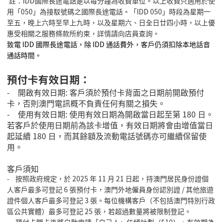
註：IDD國際長途電話是以每分鐘為收費單位。以上收費只適用於使
用「050」為接駁號碼之國際長途電話。「IDD 050」時段為星期一
至五，晚上六時至早上九時，以及星期六、日全日廿四小時，以上優
惠受相關之服務條款所約束，詳情請向店員查詢。
致電
IDD
國際長途電話，除
IDD
通話費外，客戶仍須扣除本地話音
通話時間。
預付卡有效日期：
-
開啟有效日期
:
客戶須於預付卡背面之日期前開啟預付
卡，否則澳門電訊概不負責任何有關之損失。
-
使用有效日期
:
使用有效日期為開啟當日起至第
180
日。
若客戶於使用日期前為該卡增值，有效日期將會由增值當日
起延續
180
日，而其餘額及流動電話號碼亦可繼續保留使
用。
客戶須知
- 按照政府規定，於
2025
年
11
月
21
日起，持澳門居民身份證個
人客戶最多可登記
6
張預付卡，澳門外地僱員身份認別證
/
其他旅遊
證件個人客戶最多可登記
3
張。每位機構客戶（不包括澳門特別行政
區公共實體）最多可登記
25
張，若超過數量將被限制登記。