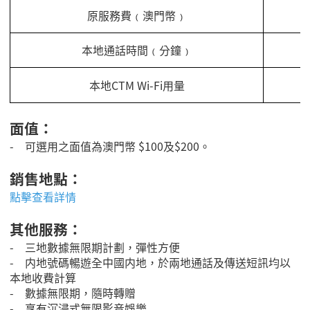
原服務費﹙澳門幣﹚
本地通話時間﹙分鐘﹚
本地CTM Wi-Fi用量
面值：
-
可選用之面值為澳門幣
$100及
$200
。
銷售地點：
點擊查看詳情
其他服務：
- 三地數據無限期計劃，彈性方便
- 内地號碼暢遊全中國内地，於兩地通話及傳送短訊均以
本地收費計算
- 數據無限期，隨時轉贈
- 享有沉浸式無限影音娛樂