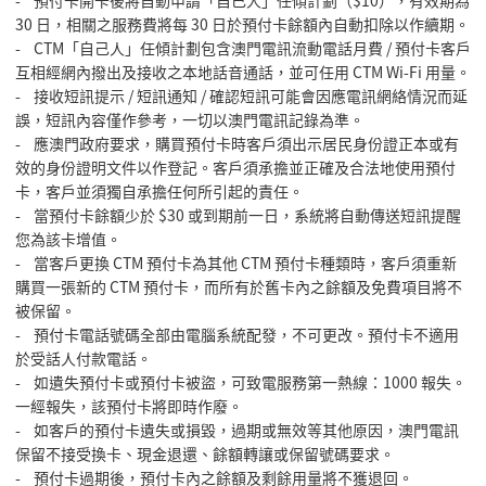
- 預付卡開卡後將自動申請「自己人」任傾計劃（$10），有效期為
30 日，相關之服務費將每 30 日於預付卡餘額內自動扣除以作續期。
- CTM「自己人」任傾計劃包含澳門電訊流動電話月費 / 預付卡客戶
互相經網內撥出及接收之本地話音通話，並可任用 CTM Wi-Fi 用量。
- 接收短訊提示 / 短訊通知 / 確認短訊可能會因應電訊網絡情況而延
誤，短訊內容僅作參考，一切以澳門電訊記錄為準。
- 應澳門政府要求，購買預付卡時客戶須出示居民身份證正本或有
效的身份證明文件以作登記。客戶須承擔並正確及合法地使用預付
卡，客戶並須獨自承擔任何所引起的責任。
- 當預付卡餘額少於 $30 或到期前一日，系統將自動傳送短訊提醒
您為該卡增值。
- 當客戶更換 CTM 預付卡為其他 CTM 預付卡種類時，客戶須重新
購買一張新的 CTM 預付卡，而所有於舊卡內之餘額及免費項目將不
被保留。
- 預付卡電話號碼全部由電腦系統配發，不可更改。預付卡不適用
於受話人付款電話。
- 如遺失預付卡或預付卡被盜，可致電服務第一熱線：1000 報失。
一經報失，該預付卡將即時作廢。
- 如客戶的預付卡遺失或損毀，過期或無效等其他原因，澳門電訊
保留不接受換卡、現金退還、餘額轉讓或保留號碼要求。
- 預付卡過期後，預付卡內之餘額及剩餘用量將不獲退回。