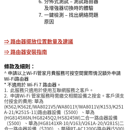
6.
分佈式測試 – 測試路由器
及增強器切換時的體驗
7.
一鍵檢測 – 找出網絡問題
原因
⇒
路由器擺放位置數量及建議
⇒
路由器安裝指南
條款及細則：
^
申請以上
Wi-Fi
管家月費服務可按空間實際情況額外申請
Wi-Fi
路由器
* 不適用於 Wi-Fi 7 路由器。
1.
此服務只適用於使用互聯網服務之客戶。
2.
申請Wi-Fi
管家服務時需繳交相關設備之按金。客戶須支
付按金的費用
:
華為
(K562/K562E/WA8021V5/WA8011Y/WA8011V/K153/K251
A-21/K251S-11)
路由器設備（
$500）、華為
(HG8145X6N/HG8245Q2/HS8245W)二合一路由器設備
（$500）、華為(HG8141XR-10/V163/V261A-20/V281S)二
合一路由器設備（$700）
、華碩RT-AC1200G路由器($500)