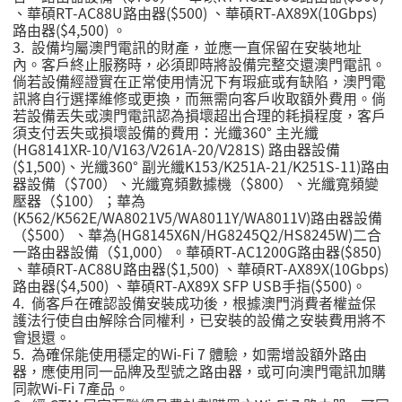
、華碩RT-AC88U路由器($500) 、華碩RT-AX89X(10Gbps)
路由器($4,500) 。
3. 設備均屬澳門電訊的財產，並應一直保留在安裝地址
內。客戶終止服務時，必須即時將設備完整交還澳門電訊。
倘若設備經證實在正常使用情況下有瑕疵或有缺陷，澳門電
訊將自行選擇維修或更換，而無需向客戶收取額外費用。倘
若設備丟失或澳門電訊認為損壞超出合理的耗損程度，客戶
須支付丟失或損壞設備的費用：光纖360° 主光纖
(HG8141XR-10/V163/V261A-20/V281S) 路由器設備
($1,500)、光纖360° 副光纖K153/K251A-21/K251S-11)路由
器設備（$700）、光纖寬頻數據機（$800）、光纖寬頻變
壓器（$100）；華為
(K562/K562E/WA8021V5/WA8011Y/WA8011V)路由器設備
（$500）、華為(HG8145X6N/HG8245Q2/HS8245W)二合
一路由器設備（$1,000）。華碩RT-AC1200G路由器($850)
、華碩RT-AC88U路由器($1,500) 、華碩RT-AX89X(10Gbps)
路由器($4,500) 、華碩RT-AX89X SFP USB手指($500)。
4.
倘客戶在確認設備安裝成功後，根據澳門消費者權益保
護法行使自由解除合同權利，已安裝的設備之安裝費用將不
會退還。
5.
為確保能使用穩定的
Wi-Fi 7
體驗，如需增設額外路由
器，應使用同一品牌及型號之路由器，或可向澳門電訊加購
同款
Wi-Fi 7
產品。