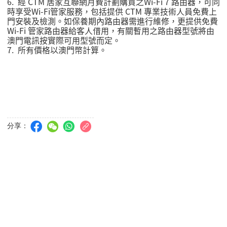
6. 經
CTM
居家互聯網月費計劃購買之
Wi-Fi 7
路由器，可同
時享受
Wi-Fi
管家服務，包括提供
CTM
專業技術人員免費上
門安裝及檢測。如保養期內路由器需進行維修，更提供免費
Wi-Fi
管家路由器給客人借用，有關暫用之路由器型號將由
澳門電訊按實際可用型號而定。
7.
所有價格以澳門幣計算。
分享：