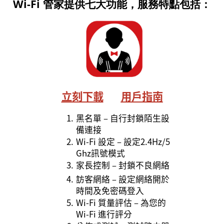
Wi-Fi
管家提供七大功能，服務特點
包括
：
立刻下載
用戶指南
1.
黑名單 – 自行封鎖陌生設
備連接
2.
Wi-Fi 設定 – 設定2.4Hz/5
Ghz訊號模式
3.
家長控制 – 封鎖不良網絡
4.
訪客網絡 – 設定網絡開於
時間及免密碼登入
5.
Wi-Fi 質量評估 – 為您的
Wi-Fi 進行評分