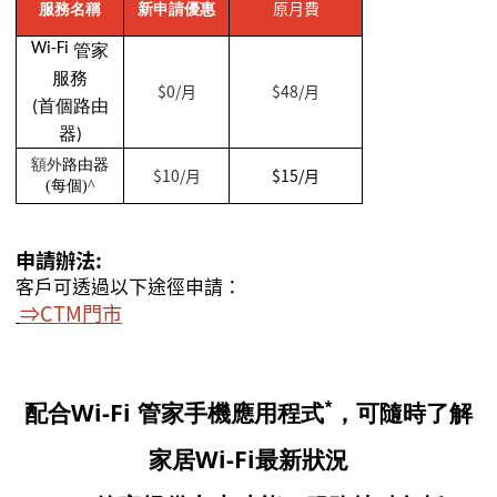
原月費
服務名稱
新申請優惠
Wi-Fi
管家
服務
$0/月
$48/月
(首個路由
器)
額外
路由器
$
10/月
$15/月
(
每個
)^
申請辦法:
客戶可透過以下途徑申請：
⇒CTM
門市
*
配合Wi
-Fi
管家手機應用程式
，可隨時了解
家居Wi-Fi最新狀況