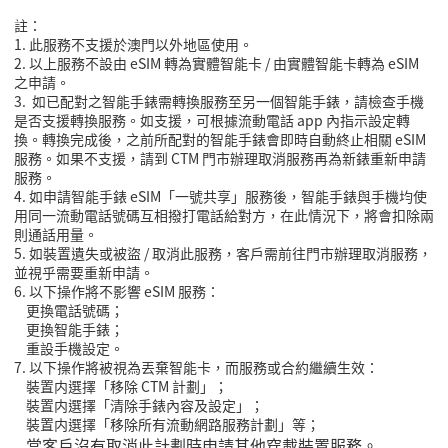
註：
1. 此服務不支援於澳門以外地區使用。
2. 以上服務不設由 eSIM 轉為實體智能卡 / 由實體智能卡轉為 eSIM
之申請。
3. 如已配對之智能手錶需轉換服務至另一個智能手錶，請檢查手機
是否支援轉換服務。如支援，可根據流動電話 app 內指示設定轉
換。轉換完成後，之前所配對的智能手錶會即時自動終止相關 eSIM
服務。如果不支援，請到 CTM 門市辦理取消服務再為新錶重新申請
服務。
4. 如申請智能手錶 eSIM「一號共享」服務後，智能手錶與手機均使
用同一流動電話號碼互相撥打電話給對方，在此情況下，將會扣除兩
則通話用量。
5. 如裝置遺失或被盜 / 取消此服務，客戶需前往門市辦理取消服務，
並視乎需要重新申請。
6. 以下操作將不影響 eSIM 服務：
更換電話號碼；
更換智能手錶；
重設手機設定。
7. 以下操作將被視為丟棄智能卡，而服務或合約繼續生效：
裝置内選擇「移除 CTM 計劃」；
裝置内選擇「清除手錶內容及設定」；
裝置内選擇「移除所有流動網路服務計劃」等；
當客戶沒有取消此計劃時申請其他穿載裝置服務。