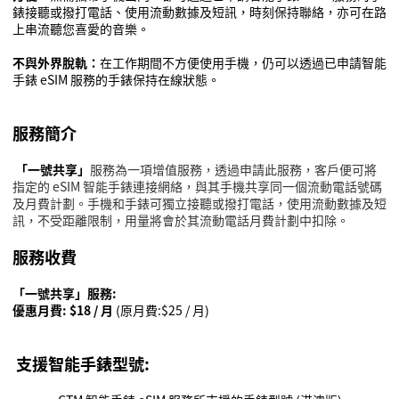
錶
接聽或撥打電話
、
使用流動數據及短訊
，時刻保持聯絡
，亦可在
路
上串流聽您喜愛的音樂。
不與外界脫軌
：
在工作期間不方便使用手機，仍可以透過
已申請智能
手錶
eSIM
服務的手錶
保持在線狀態
。
服務簡介
「一號共享」
服務為一項增值服務，透過申請此服務，客戶便可將
指定的
eSIM
智能手錶連接網絡，與其手機共享同一個流動電話號碼
及月費計劃。
手機和手錶可獨立接聽或撥打電話，
使用流動數據及短
訊，
不受距離限制，
用量將會於其流動電話月費計劃中扣除。
服務收費
「一號共享」服務:
優惠月費
: $18 /
月
(原月費
:$25
/
月)
支援智能手錶型號: