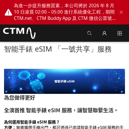
為進一步提升服務質素，本公司將於 2026 年 8 月
10 日凌晨 02:00 – 05:00 進行系統優化工程，期間
CTM.net、CTM Buddy App 及 CTM 微信公眾號
網上服務將會暫停。不便之處，敬請見諒！
智能手錶 eSIM 「一號共享」服務
為您做得更好
全澳首推 智能手錶
eSIM
服務，讓智慧
聯
繫生活。
為何選用智能手錶
eSIM
服務
？
方
便
：
無需攜帶手機出門，都可
透過已申請智能手錶
eSIM
服務的手