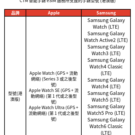
CTM
智能手錶
eSIM
服務所支援的手錶型號
(
港澳版
)
品牌
Apple
Samsung
Samsung Galaxy
Watch (LTE)
Samsung Galaxy
Watch Active2 (LTE)
Samsung Galaxy
Watch3 (LTE)
Samsung Galaxy
Watch4 Classic
(LTE)
Apple Watch (GPS +
流動
網絡
) (Series 3 或
之後型
Samsung Galaxy
號
)
Watch4 (LTE)
Apple Watch SE (GPS +
流
Samsung Galaxy
型號
(
港
動網絡) (第 1 代或之後型
澳版
)
Watch5 (LTE)
號)
Samsung Galaxy
Apple Watch Ultra (GPS +
Watch5 Pro (LTE)
流動網絡) (第 1 代或之後型
號)
Samsung Galaxy
Watch6 Classic
(LTE)