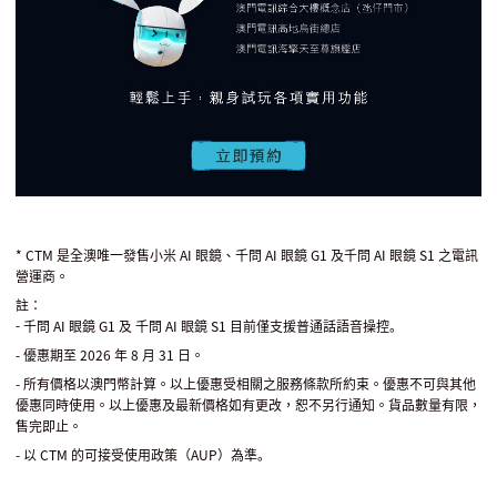
* CTM 是全澳唯一發售小米 AI 眼鏡、千問 AI 眼鏡 G1 及千問 AI 眼鏡 S1 之電訊
營運商。
註：
- 千問
AI
眼鏡
G1
及 千問
AI
眼鏡
S1
目前僅支援普通話語音操控。
-
優惠期至
2026
年
8
月
31
日。
-
所有價格以澳門幣計算。以上優惠受相關之服務條款所約束。優惠不可與其他
優惠同時使用。以上優惠及最新價格如有更改，恕不另行通知。貨品數量有限，
售完即止。
-
以
CTM
的可接受使用政策（
AUP
）為準。