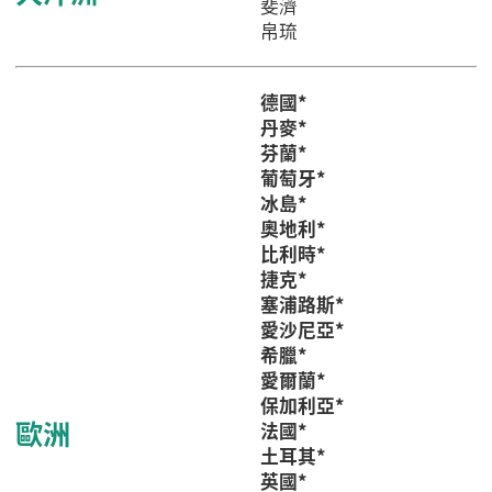
斐濟
帛琉
德國*
丹麥*
芬蘭*
葡萄牙*
冰島*
奧地利*
比利時*
捷克*
塞浦路斯*
愛沙尼亞*
希臘*
愛爾蘭*
保加利亞*
歐洲
法國*
土耳其*
英國*