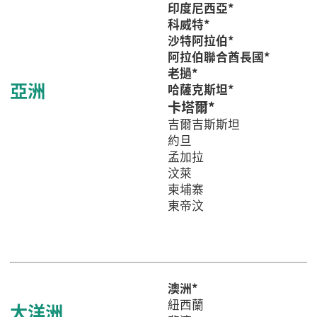
印度尼西亞*
科威特*
沙特阿拉伯*
阿拉伯聯合酋長國*
老撾*
亞洲
哈薩克斯坦*
卡塔爾*
吉爾吉斯斯坦
約旦
孟加拉
汶萊
柬埔寨
東帝汶
澳洲*
紐西蘭
大洋洲