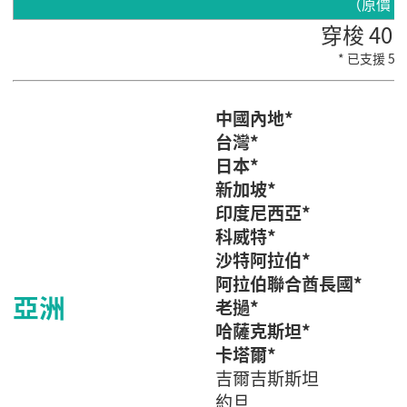
（原價：$2
穿梭 40
* 已支援 5
中國內地*
台灣*
日本*
新加坡*
印度尼西亞*
科威特*
沙特阿拉伯*
阿拉伯聯合酋長國*
亞洲
老撾*
哈薩克斯坦*
卡塔爾*
吉爾吉斯斯坦
約旦