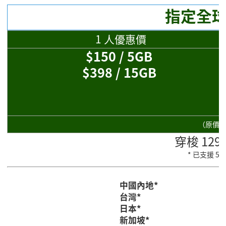
指定全球
1 人優惠價
$150 / 5GB
$398 / 15GB
（原價：$4
穿梭 129
* 已支援 5
中國內地*
台灣*
日本*
新加坡*