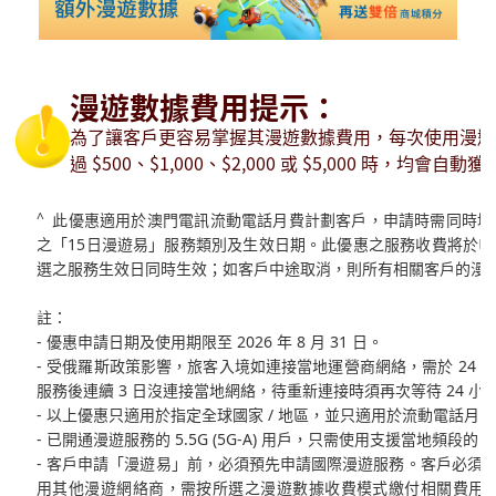
漫遊數據費用提示：
為了讓客戶更容易掌握其漫遊數據費用，每次使用漫遊
過
$500
、
$1,000
、
$2,000
或
$5,000
時，均會自動獲
^
此優惠適用於澳門電訊流動電話月費計劃客戶，申請時需同時填
之「15日漫遊易」服務類別及生效日期。此優惠之服務收費將於
選之服務生效日同時生效；如客戶中途取消，則所有相關客戶的漫
註：
- 優惠申請日期及使用期限至 2026 年 8 月 31 日。
- 受俄羅斯政策影響，旅客入境如連接當地運營商網絡，需於 24
服務後連續 3 日沒連接當地網絡，待重新連接時須再次等待 24 
- 以上優惠只適用於指定全球國家 / 地區，並只適用於流動電話月
- 已開通漫遊服務的 5.5G (5G-A) 用戶，只需使用支援當地頻
- 客戶申請「漫遊易」前，必須預先申請國際漫遊服務。客戶必須
用其他漫遊網絡商，需按所選之漫遊數據收費模式繳付相關費用