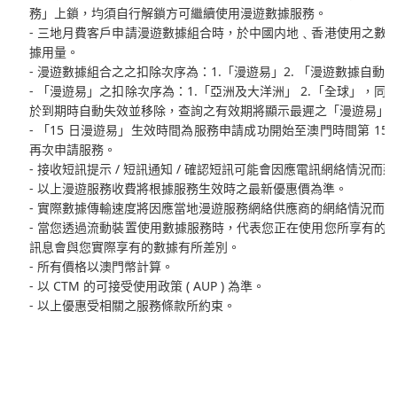
務」上鎖，均須自行解鎖方可繼續使用漫遊數據服務。
- 三地月費客戶申請漫遊數據組合時，於中國内地﹑香港使用之數
據用量。
- 漫遊數據組合之之扣除次序為：1.「漫遊易」2. 「漫遊數據自動
- 「漫遊易」之扣除次序為：1.「亞洲及大洋洲」 2.「全球」
於到期時自動失效並移除，查詢之有效期將顯示最遲之「漫遊易」
- 「15 日漫遊易」生效時間為服務申請成功開始至澳門時間第 15
再次申請服務。
- 接收短訊提示 / 短訊通知 / 確認短訊可能會因應電訊網絡情
- 以上漫遊服務收費將根據服務生效時之最新優惠價為準。
- 實際數據傳輸速度將因應當地漫遊服務網絡供應商的網絡情況而
- 當您透過流動裝置使用數據服務時，代表您正在使用您所享有的
訊息會與您實際享有的數據有所差別。
- 所有價格以澳門幣計算。
- 以 CTM 的可接受使用政策 ( AUP ) 為準。
- 以上優惠受相關之服務條款所約束。