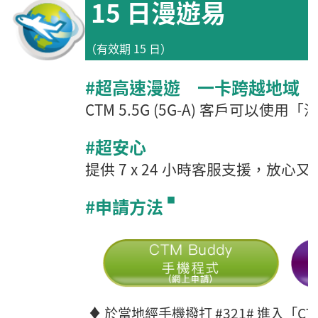
15 日漫遊易
（有效期 15 日）
#
超高速漫遊 一卡跨越地域
CTM 5.5G (5G-A)
客戶可以使用「
#
超安心
提供
7 x 24
小時客服支援，放心又
#申請方法
■
♦ 於當地經手機撥打 #321# 進入「C