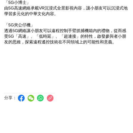
「
5G
小博士」
由
5G
高速網絡承載
VR
沉浸式全景影視內容，讓小朋友可以沉浸式地
學習多元化的中華文化內容。
「
5G
夾公仔機」
透過
5G
網絡讓小朋友可以遠程控制手臂抓捕機箱內的禮物，從而感
受
5G
「高速」、「低時延」、「超連接」的特性，啟發參與者小朋
友的思維，探索遠程遙控技術在不同領域上的可能性和意義。
分享：