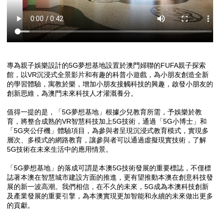
專為親子娛樂設計的
5G
夢想基地設置於澳門婦聯的
FUFA
親子探索
館，以
VR
沉浸式全景影片和有趣的科普小遊戲，為小朋友創造全新
的學習體驗，寓教於樂，增加小朋友接觸科技的興趣，啟發小朋友的
創新思維，為澳門未來科技人才灌溉養分。
值得一提的是，「
5G
夢想基地」根據少兒教育所需，予娛樂於教
育，將整合成熟的
VR
智慧科技加上
5G
技術，通過「
5G
小博士」和
「
5G
夾公仔機」體驗項目，為參與者呈現沉浸式教育模式，實現多
層次、多模式的網路教育，讓參與者可以通過虛擬現實技術，了解
5G
技術在未來生活中的應用情景。
「
5G
夢想基地」的落成可謂是本澳
5G
技術發展的重要標誌，不僅標
誌著本澳在智慧城市建設方面的推進，更有望推動本澳在創意科技發
展的新一波高潮。我們相信，在不久的未來，
5G
成為本澳科技創新
及產業發展的重要引擎，為本澳實現更加智能和永續的未來做出更多
的貢獻。