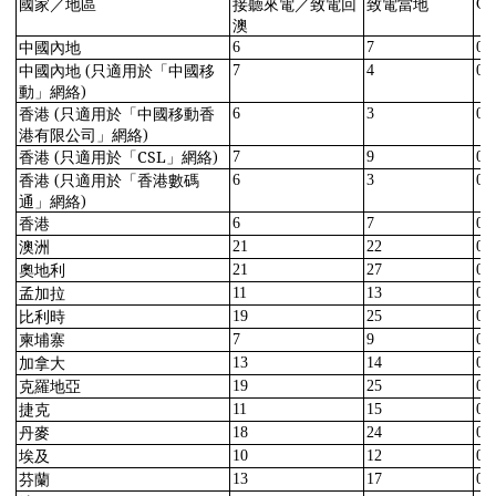
國家／
地區
接聽來電／
致電回
致電當地
GP
澳
中國內地
6
7
0.
中國內地
只適用於「中國移
(
7
4
0.
動」網絡
)
香港
只適用於「中國移動香
(
6
3
0.
港有限公司」網絡
)
香港
只適用於「
CSL
」網絡
(
)
7
9
0.
香港
只適用於「香港數碼
(
6
3
0.
通」網絡
)
香港
6
7
0.
澳洲
21
22
0.
奧地利
21
27
0.
孟加拉
11
13
0.
比利時
19
25
0.
柬埔寨
7
9
0.
加拿大
13
14
0.
克羅地亞
19
25
0.
捷克
11
15
0.
丹麥
18
24
0.
埃及
10
12
0.
芬蘭
13
17
0.