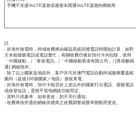
手機不支援
VoLTE
漫遊或連接未開通
VoLTE
漫遊的網絡商
註
-
於海外致電時，跨域收費將由確認系統回撥電話時開始計算，如對
方未能接聽電話或電話繁忙，
有關收費仍會於預付卡內扣除，使用
/
/
「中國移動」
「香港電訊」
「中國移動香港有限公司」/ [香港數碼
通] 網絡除外。
-
除了以上國家及地區外，客戶亦可於澳門電訊自動跨域服務覆蓋範
100
圍內（超過
個國家
／
地區）接收來電。
-
於海外致電時，預付卡能否於上述以外的國家打出電話、接聽電話
或收發短訊，需視乎當地網絡功能而定。
-
資料只供參考，如有更改，恕不另行通知。
-
收費將按所選的網絡供應商之收費調整或匯率變動而更改。