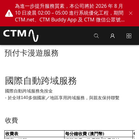
為進一步提升服務質素，本公司將於 2026 年 8 月
10 日凌晨 02:00 – 05:00 進行系統優化工程，期間
CTM.net、CTM Buddy App 及 CTM 微信公眾號
網上服務將會暫停。不便之處，敬請見諒！
預付卡漫遊服務
國際自動跨域服務
國際自動跨域服務免按金
於全球
多個國家
／
地區享用跨域服務，與親友保持聯繫
-
140
收費
收費表
每分鐘收費
澳門幣
每
(
)