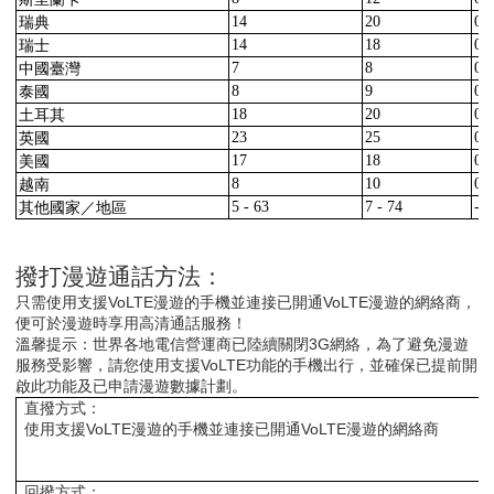
瑞典
14
20
0.
瑞士
14
18
0.
中國臺灣
7
8
0.
泰國
8
9
0.
土耳其
18
20
0.
英國
23
25
0.
美國
17
18
0.
越南
8
10
0.
其他國家
／
地區
5 - 63
7 - 74
-
撥打漫遊通話方法：
只需使用支援
VoLTE
漫遊的手機並連接
已開通VoLTE漫遊的網絡商
，
便可於漫遊時享用高清通話服務！
溫馨提示：世界各地電信營運商已陸續關閉
3G
網絡，為了避免漫遊
服務受影響，請您使用支援
VoLTE
功能的手機出行，並確保已提前開
啟此功能及已申請漫遊數據計劃。
直撥方式：
使用支援
VoLTE
漫遊的手機並連接已開通
VoLTE
漫遊的網絡商
回撥方式：