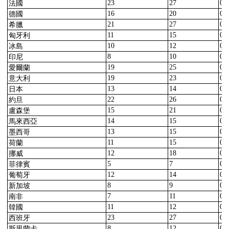
法國
23
27
0.
德國
16
20
0.
希臘
21
27
0.
匈牙利
11
15
0.
冰島
10
12
0.
印尼
8
10
0.
愛爾蘭
19
25
0.
意大利
19
23
0.
日本
13
14
0.
約旦
22
26
0.
盧森堡
15
21
0.
馬來西亞
14
15
0.
墨西哥
13
15
0.
荷蘭
11
15
0.
挪威
12
18
0.
菲律賓
5
7
0.
葡萄牙
12
14
0.
新加坡
8
9
0.
南非
7
11
0.
韓國
11
12
0.
西班牙
23
27
0.
斯里蘭卡
8
12
0.