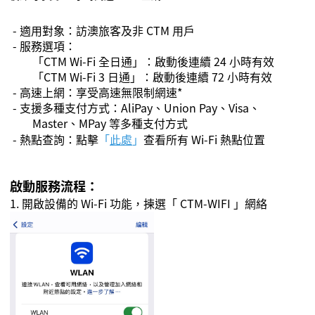
- 適用對象：訪澳旅客及非
CTM
用戶
- 服務選項：
「
CTM Wi-Fi
全日通」：啟動後連續
24
小時有效
「
CTM Wi-Fi
3
日通」：啟動後連續
72
小時有效
- 高速上網：享受高速無限制網速
*
- 支援多種支付方式：
AliPay
、
Union Pay
、
Visa
、
Master
、
MPay
等多種支付方式
- 熱點查詢：點擊
「
此處
」
查看所有
Wi-Fi
熱點位置
啟動服務
流程
：
1. 開啟設備的
Wi-Fi
功能，揀選「
CTM-WIFI
」網絡