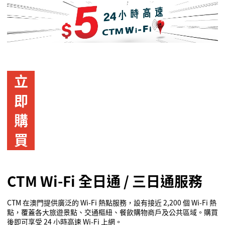
立
即
購
買
CTM Wi
-Fi
全日通
/
三日通服務
CTM
在澳門提供廣泛的
Wi-Fi
熱點服務，設有接近
2,200
個
Wi-Fi
熱
點，覆蓋各大旅遊景點、交通樞紐、餐飲購物商戶及公共區域。購買
後即可享受
24
小時高速
Wi-Fi
上網。