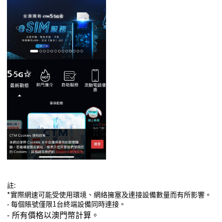
註
:
*
實際網速可能受使用環境、網絡擁塞及連接設備數量而有所影響
。
-
每個
賬
號僅限
1
台終端設備同時連接
。
-
所有價格以澳門幣計算
。