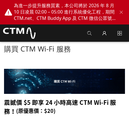
為進一步提升服務質素，本公司將於 2026 年 8 月
10 日凌晨 02:00 – 05:00 進行系統優化工程，期間
CTM.net、CTM Buddy App 及 CTM 微信公眾號
網上服務將會暫停。不便之處，敬請見諒！
購買 CTM Wi-Fi 服務
震撼價
$5
即享
24
小時高速
CTM Wi-Fi
服
務
！
(
原優惠價：
$2
0)