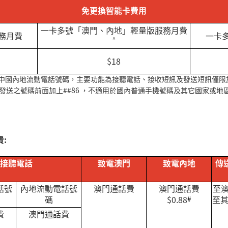
免更換智能卡費用
一卡多號「澳門、內地」輕量版服務月費
務月費
一卡
^
$18
中國內地流動電話號碼，主要功能為接聽電話、接收短訊及發送短訊僅限
發送之號碼前面加上##86 ，不適用於國內普通手機號碼及其它國家或地
」
:
接聽電話
致電澳門
致電內地
傳
話號
內地流動電話號
澳門通話費
澳門通話費
至
碼
$0.88
#
至
費
澳門通話費