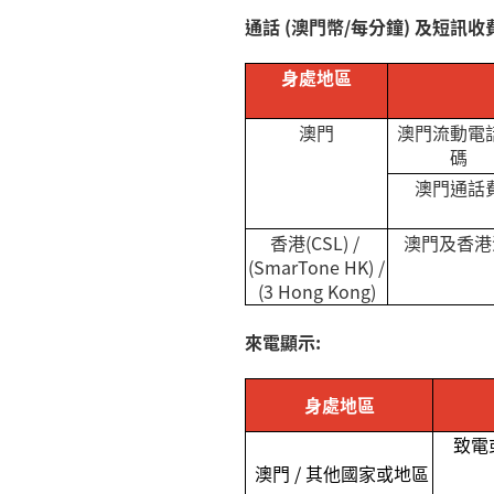
通話
(
澳門幣
/
每分鐘
)
及短訊收費
身處地區
澳門
澳門流動電
碼
澳門通話
香港
(CSL) /
澳門及香港
(SmarTone HK) /
(3 Hong Kong)
來電顯示
:
身處地區
致電
澳門
/
其他國家或地區