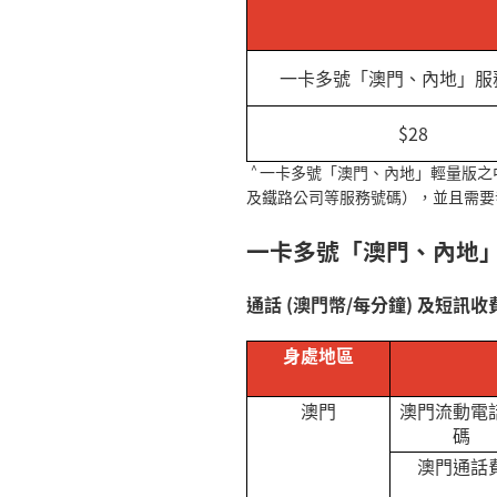
一卡多號「澳門、內地」服
$28
^
一卡多號「澳門、內地」輕量版之
及鐵路公司等服務號碼），並且需要
一卡多號「澳門、內地
通話
(
澳門幣
/
每分鐘
)
及短訊收費
身處地區
澳門
澳門流動電
碼
澳門通話