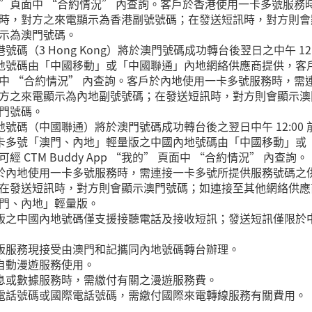
p “我的”頁面中 “合約情況” 內查詢。客戶於香港使用一卡多號服
時，對方之來電顯示為香港副號號碼；在發送短訊時，對方則會
示為澳門號碼。
碼（3 Hong Kong）將於澳門號碼成功轉台後翌日之中午 12:
內地號碼由「中國移動」或「中國聯通」內地網絡供應商提供，客
的” 頁面中 “合約情況” 內查詢。客戶於內地使用一卡多號服務時
方之來電顯示為內地副號號碼；在發送短訊時，對方則會顯示澳
門號碼。
地號碼（中國聯通）將於澳門號碼成功轉台後之翌日中午 12:00 
一卡多號「澳門、內地」輕量版之中國內地號碼由「中國移動」或
CTM Buddy App “我的” 頁面中 “合約情況” 內查詢。
戶於內地使用一卡多號服務時，需連接一卡多號所提供服務號碼之
在發送短訊時，對方則會顯示澳門號碼；如連接至其他網絡供應
門、內地」輕量版。
量版之中國內地號碼僅支援接聽電話及接收短訊；發送短訊僅限於
量版服務現接受由澳門和記攜同內地號碼轉台辦理。
之自動漫遊服務使用。
訊息或數據服務時，需繳付有關之漫遊服務費。
地電話號碼或國際電話號碼，需繳付國際來電轉線服務有關費用。