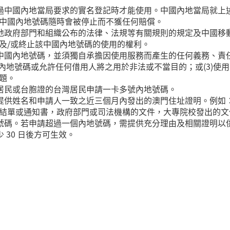
通過中國內地當局要求的實名登記時才能使用。中國內地當局就上
中國內地號碼隨時會被停止而不獲任何賠償。
內地政府部門和組織公布的法律、法規等有關規則的規定及中國移
及/或終止該中國內地號碼的使用的權利。
用中國內地號碼，並須獨自承擔因使用服務而產生的任何義務、責
2) 將內地號碼或允許任何借用人將之用於非法或不當目的；或(3)
題。
澳居民或台胞證的台灣居民申請一卡多號內地號碼。
提供姓名和申請人一致之近三個月內發出的澳門住址證明。例如：
結單或通知書，政府部門或司法機構的文件，大專院校發出的文
地號碼。若申請超過一個內地號碼，需提供充分理由及相關證明以
 30 日後方可生效。