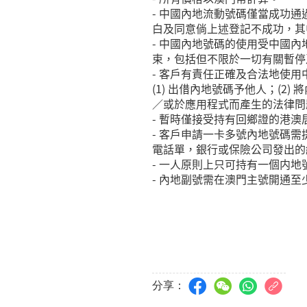
- 中國內地流動號碼僅當成功
白及同意倘上述登記不成功，其
- 中國內地號碼的使用受中國
束，包括但不限於一切有關暫停
- 客戶有責任正確及合法地使
(1) 出借內地號碼予他人；(
／或於應用程式而產生的法律問
- 暫時僅接受持有回鄉證的港
- 客戶申請一卡多號內地號碼需
電話單，銀行或保險公司發出的
- 一人原則上只可持有一個内
- 內地副號需在澳門主號開通至少
分享：