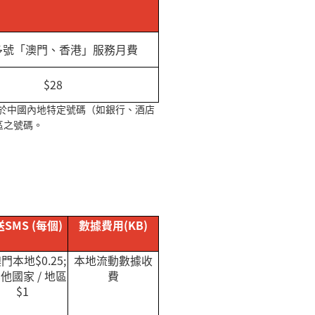
多號「澳門、香港」服務月費
$28
於中國內地特定號碼（如銀行、酒店
區之號碼。
送
SMS (
每個
)
數據費用
(KB)
澳門本地
$0.25;
本地流動數據收
其他國家
/
地區
費
$1