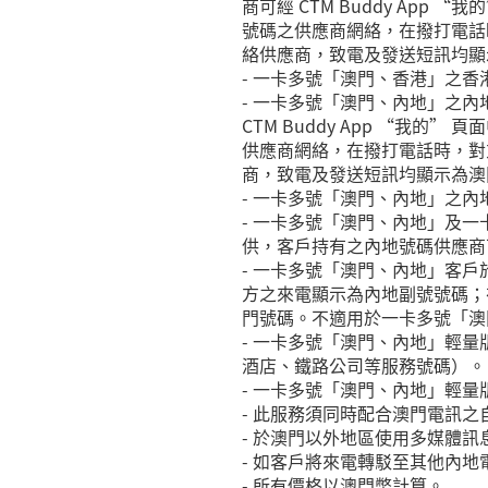
商可經 CTM Buddy Ap
號碼之供應商網絡，在撥打電話
絡供應商，致電及發送短訊均顯
- 一卡多號「澳門、香港」之香港號
- 一卡多號「澳門、內地」之
CTM Buddy App “我
供應商網絡，在撥打電話時，對
商，致電及發送短訊均顯示為澳
- 一卡多號「澳門、內地」之內
- 一卡多號「澳門、內地」及
供，客戶持有之內地號碼供應商可經 
- 一卡多號「澳門、內地」客
方之來電顯示為內地副號號碼；
門號碼。不適用於一卡多號「澳
- 一卡多號「澳門、內地」輕
酒店、鐵路公司等服務號碼）。
- 一卡多號「澳門、內地」輕
- 此服務須同時配合澳門電訊
- 於澳門以外地區使用多媒體
- 如客戶將來電轉駁至其他內
- 所有價格以澳門幣計算。