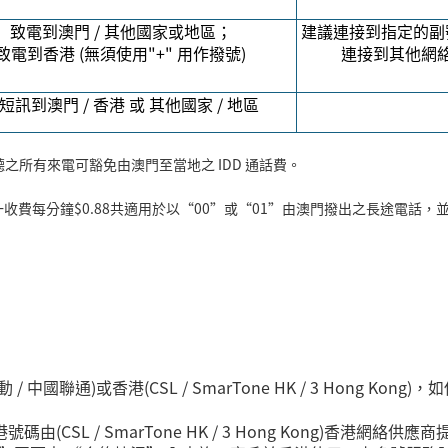
致電到澳門
/
其他國家或地區；
建議連接到指定的副
致電到香港
(
無須使用
"+"
用作撥號
)
連接到其他網
短訊到澳門
/
香港 或 其他國家
/
地區
聽之所有來電可豁免由澳門至當地之
IDD
通話費。
一收費每分鐘
$0.88
共適用於以
“
00
”
或
“
01
”
由澳門撥出之長途電話，並
 中國聯通)或香港(CSL / SmarTone HK / 3 Hong Ko
由(CSL / SmarTone HK / 3 Hong Kong)香港網