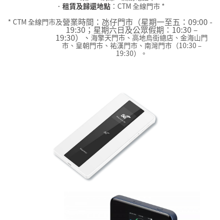
•
租賃及歸還地點
：
CTM 全線
門市 *
營業時間：氹仔門市（星期一至五：09:00 -
* CTM 全線
門
市及
19:30；星期六日及公眾假期：
10:30 –
19:30
）、
海擎天門市、高地烏街總店、金海山門
巿、皇朝門市、祐漢門巿、
南灣門巿（
10:30 –
19:30）
。