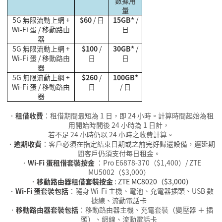
數據用
量
5G 無限流動上網
+
$60
/
日
15GB*
/
Wi-Fi
蛋 / 移動路由
日
器
5G 無限流動上網
+
$100
/
30GB*
/
Wi-Fi
蛋 / 移動路由
日
日
器
5G 無限流動上網
+
$260
/
100GB*
Wi-Fi
蛋 / 移動路由
日
/
日
器
•
租借收費
：租借期間最短為
1
日，即
24
小時
。計算時間起始為租
用開始時間後
24
小時為
1
日計，
若不足
24
小時
仍以
24
小時之收費計算。
•
逾期收費
：客戶必須在指定結束日期或之前完好歸還設備，遲延期
間客戶仍須支付每日租金。
•
Wi-Fi
蛋租借套裝按金
：
Pro E6878-370（$1,400）/ ZTE
MU5002（$3,000）
．
移動路由器租借套裝按金
: ZTE MC8020（$3,000）
•
Wi-Fi
蛋套裝包括
：隨身
Wi-Fi
主機、電池、充電器插頭、
USB
數
據線、流動電話卡
．
移動路由器套裝包括
：移動路由器主機、充電套裝（變壓器 ＋ 插
頭）、網線、流動電話卡