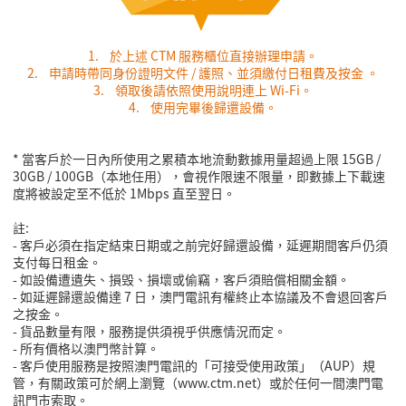
1.
於上述
CTM
服務櫃位直接辦理申請。
2.
申請時帶同身份證明文件
/
護照、並須繳付日租費及按金
。
3.
領取後請依照使用說明連上
Wi-Fi
。
4.
使用完畢後歸還設備。
* 當客戶於一日內所使用之累積本地流動數據用量超過上限
15GB /
30GB / 100GB
（本地任用），會視作限速不限量，即數據上下載速
度將被設定至不低於
1Mbps
直至翌日。
註
:
-
客戶必須在指定結束日期或之前完好歸還設備，延遲期間客戶仍須
支付每日租金。
-
如設備遭遺失、損毁、損壞或偷竊，客戶須賠償相關金額。
-
如延遲歸還設備達
7
日，澳門電訊有權終止本協議及不會退回客戶
之按金。
-
貨品數量有限，服務提供須視乎供應情況而定。
-
所有價格以澳門幣計算。
- 客戶使用服務是按照澳門電訊的「可接受使用政策」（
AUP
）規
管，有關政策可於網上瀏覽（
www.ctm.net
）或於任何一間澳門電
訊門市索取。