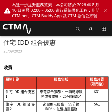
為進一步提升服務質素，本公司將於 2026 年 8 月
10 日凌晨 02:00 – 05:00 進行系統優化工程，期間
CTM.net、CTM Buddy App 及 CTM 微信公眾號
網上服務將會暫停。不便之處，敬請見諒！
住宅 IDD 組合優惠
25/09/2023
收費
服務計劃
服務包括
服務月費
（澳門幣）
住宅
IDD
組合優惠
來電顯示服務、
一項轉線服
$31
1
務或會議靈、
25
分鐘
IDD*
住宅
IDD
組合優
來電顯示服務、
55
分鐘
$61
惠
2
IDD*
、
任選機靈服務