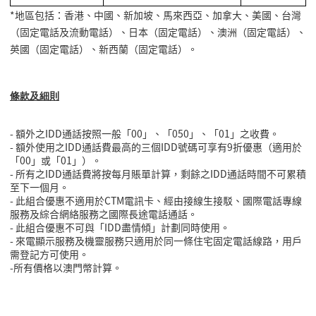
*
地區包括：香港、中國、新加坡、馬來西亞、加拿大、美國、台灣
（固定電話及流動電話）、日本（固定電話）、澳洲（固定電話）、
英國（固定電話）、新西蘭（固定電話）。
條款及細則
-
額外之
IDD
通話按照一般「
00
」、「
050
」、「
01
」之收費。
-
額外使用之
IDD
通話費最高的三個
IDD
號碼可享有
9
折優惠（適用於
「
00
」或「
01
」）。
-
所有之
IDD
通話費將按每月賬單計算，剩餘之
IDD
通話時間不可累積
至下一個月。
-
此組合優惠不適用於
CTM
電訊卡、經由接線生接駁、國際電話專線
服務及綜合網絡服務之國際長途電話通話。
-
此組合優惠不可與「
IDD
盡情傾」計劃同時使用。
-
來電顯示服務及機靈服務只適用於同一條住宅固定電話線路，用戶
需登記方可使用。
-所有價格以澳門幣計算。