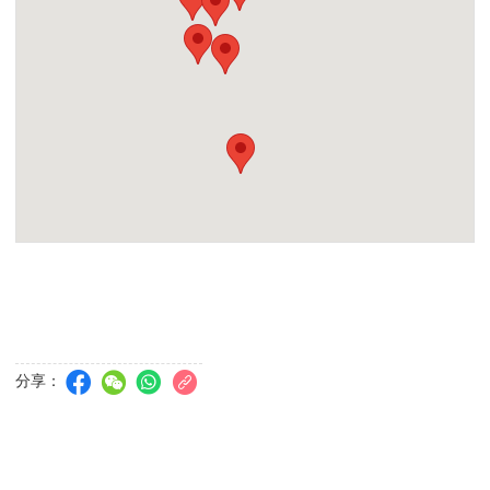
辦公時間：星期一至五，早上 9 時至晚上 7 時半。星期六日及公眾
假期，早上 10 時半至晚上 7 時半。
收費時間：-
澳門電訊皇朝門市
門店地址：宋玉生廣場 252 號建興龍廣場地下K座
辦公時間：星期一至日，上午 10 時半至晚上 7時半。
收費時間：-
澳門電訊祐漢門巿
門店地址：澳門祐漢新村第一街65-67 號，興隆樓地下B-C
辦公時間：星期一至日，早上 10 時半至晚上 7 时半。
收費時間：星期一至六，早上10時半至下午1時，下午2時至晚上7時
半。(星期日及公眾假期休息)
分享：