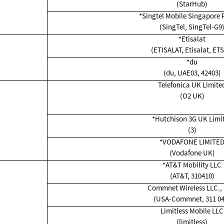
(StarHub)
*Singtel Mobile Singapore P
(SingTel, SingTel-G9
*Etisalat
(ETISALAT, Etisalat, ETS
*du
(du, UAE03, 42403)
Telefonica UK Limite
(O2 UK)
*Hutchison 3G UK Limi
(3)
*VODAFONE LIMITE
(Vodafone UK)
*AT&T Mobility LLC
(AT&T, 310410)
Commnet Wireless LLC.,
(USA-Commnet, 311 04
Limitless Mobile LLC
(limitless)