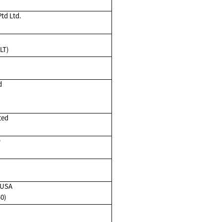
td Ltd.
)
LT)
d
ted
D
 USA
0)