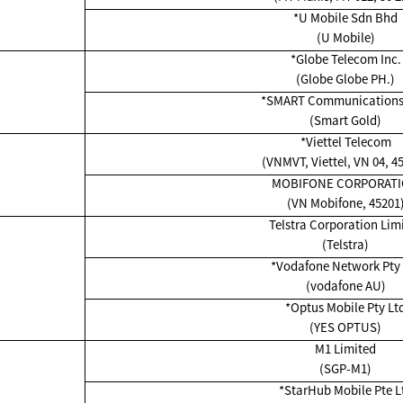
*
U Mobile Sdn Bhd
(U Mobile)
*Globe Telecom Inc.
(Globe Globe PH.)
*SMART Communications,
(Smart Gold)
*Viettel Telecom
(VNMVT, Viettel, VN 04, 45
MOBIFONE CORPORAT
(VN Mobifone, 45201
Telstra Corporation Lim
(Telstra)
*Vodafone Network Pty 
(vodafone AU)
*Optus Mobile Pty Lt
(YES OPTUS)
M1 Limited
(SGP-M1)
*
StarHub Mobile Pte L