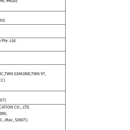
ne, 44020)
MO)
Pte. Ltd.
IC,TWN GSM1800,TWN 97,
CC)
FET)
TION CO., LTD.
000,
, dtac, 52007\)