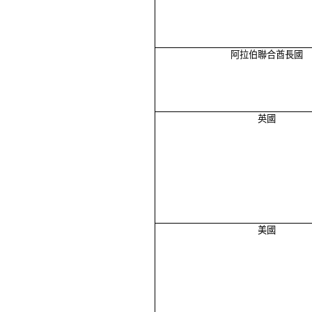
阿拉伯聯合酋長國
英國
美國