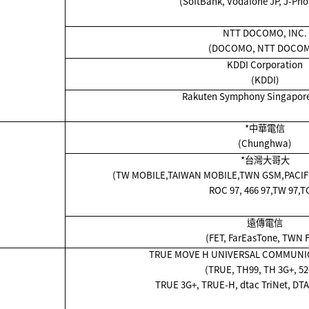
(SoftBank, Vodafone JP, J-Pho
NTT DOCOMO, INC.
(DOCOMO, NTT DOCO
KDDI Corporation
(KDDI)
Rakuten Symphony Singapore 
*
中華電信
(Chunghwa)
*
台灣大哥大
(TW MOBILE,TAIWAN MOBILE,TWN GSM,PACIF
ROC 97, 466 97,TW 97,T
遠傳電信
(FET, FarEasTone, TWN 
TRUE MOVE H UNIVERSAL COMMUNICA
(TRUE, TH99, TH 3G+, 52
TRUE 3G+, TRUE-H, dtac TriNet, DTAC