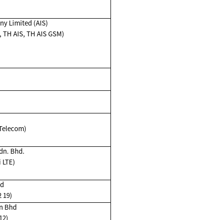
y Limited (AIS)
M, TH AIS, TH AIS GSM)
.
 Telecom)
dn. Bhd.
i LTE)
ad
 19)
dn Bhd
12)