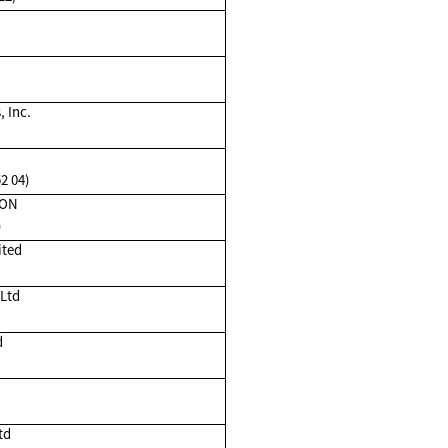
 Inc.
2 04)
ION
)
ited
Ltd
d
td