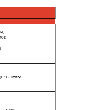
OM,
001)
)
(HKT) Limited