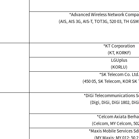
*Advanced Wireless Network Compan
(AIS, AIS 3G, AIS-T, TOT3G, 520 03, TH GS
*KT Corporation
(KT, KORKF)
LGUplus
(KORLU)
*SK Telecom Co. Ltd
(450 05, SK Telecom, KOR SK
*
DiGi Telecommunications S
(Digi, DiGi, DiGi 1802, DiG
*Celcom Axiata Berh
(Celcom, MY Celcom, 502
*
Maxis Mobile Services S
(MY Maxis; MY 012; 50 2