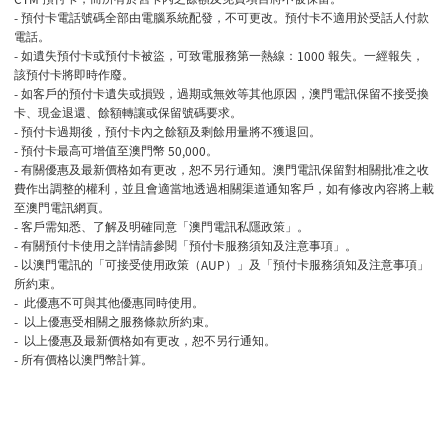
-
預付卡電話號碼全部由電腦系統配發，不可更改。預付卡不適用於受話人付款
電話。
-
1000
如遺失預付卡或預付卡被盜，可致電服務第一熱線：
報失。一經報失，
該預付卡將即時作廢。
-
如客戶的預付卡遺失或損毀，過期或無效等其他原因，澳門電訊保留不接受換
卡、現金退還、餘額轉讓或保留號碼要求。
-
預付卡過期後，預付卡內之餘額及剩餘用量將不獲退回。
-
50,000
預付卡最高可增值至澳門幣
。
-
有關優惠及最新價格如有更改，恕不另行通知。澳門電訊保留對相關批准之收
費作出調整的權利，並且會適當地透過相關渠道通知客戶，如有修改內容將上載
至澳門電訊網頁。
-
客戶需知悉、了解及明確同意「澳門電訊私隱政策」。
-
有關預付卡使用之詳情請參閱「預付卡服務須知及注意事項」。
-
AUP
以澳門電訊的「可接受使用政策（
）」及「預付卡服務須知及注意事項」
所約束。
-
此優惠不可與其他優惠同時使用。
-
以上優惠受相關之服務條款所約束。
-
以上優惠及最新價格如有更改，恕不另行通知。
-
所有價格以澳門幣計算。