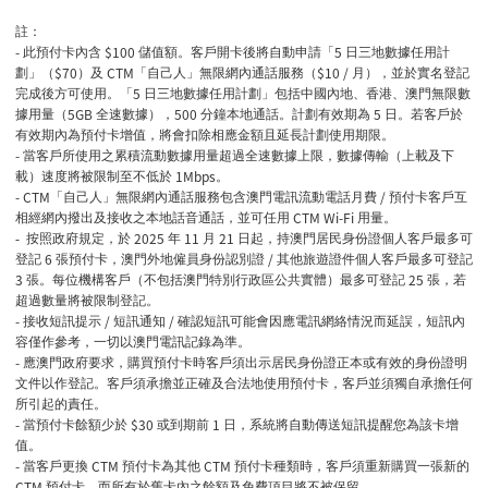
註：
-
$100
5
此預付卡內含
儲值額。客戶開卡後將自動申請「
日三地數據任用計
$70
CTM
$10 /
劃」（
）及
「自己人」無限網內通話服務（
月），並於實名登記
5
完成後方可使用。「
日三地數據任用計劃」包括中國內地、香港、澳門無限數
5GB
500
5
據用量（
全速數據），
分鐘本地通話。計劃有效期為
日。若客戶於
有效期內為預付卡增值，將會扣除相應金額且延長計劃使用期限。
-
當客戶所使用之累積流動數據用量超過全速數據上限，數據傳輸（上載及下
1Mbps
載）速度將被限制至不低於
。
- CTM
/
「自己人」無限網內通話服務包含澳門電訊流動電話月費
預付卡客戶互
CTM Wi-Fi
相經網內撥出及接收之本地話音通話，並可任用
用量。
2025
11
21
-
按照政府規定，於
年
月
日起，持澳門居民身份證個人客戶最多可
6
/
登記
張預付卡，澳門外地僱員身份認別證
其他旅遊證件個人客戶最多可登記
3
25
張。每位機構客戶（不包括澳門特別行政區公共實體）最多可登記
張，若
超過數量將被限制登記。
-
/
/
接收短訊提示
短訊通知
確認短訊可能會因應電訊網絡情況而延誤，短訊內
容僅作參考，一切以澳門電訊記錄為準。
-
應澳門政府要求，購買預付卡時客戶須出示居民身份證正本或有效的身份證明
文件以作登記。客戶須承擔並正確及合法地使用預付卡，客戶並須獨自承擔任何
所引起的責任。
-
$30
1
當預付卡餘額少於
或到期前
日，系統將自動傳送短訊提醒您為該卡增
值。
-
CTM
CTM
當客戶更換
預付卡為其他
預付卡種類時，客戶須重新購買一張新的
CTM
預付卡，而所有於舊卡內之餘額及免費項目將不被保留。