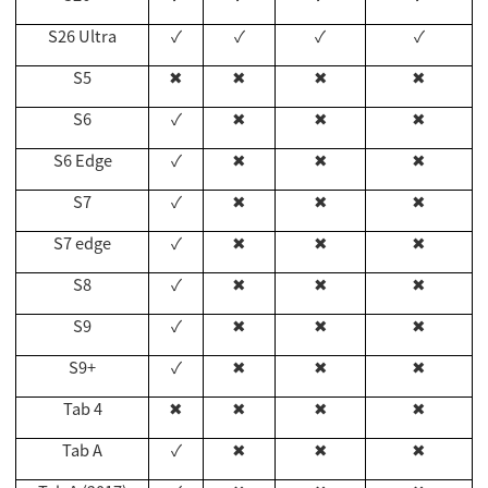
S26 Ultra
✓
✓
✓
✓
S5
✖
✖
✖
✖
S6
✓
✖
✖
✖
S6 Edge
✓
✖
✖
✖
S7
✓
✖
✖
✖
S7 edge
✓
✖
✖
✖
S8
✓
✖
✖
✖
S9
✓
✖
✖
✖
S9+
✓
✖
✖
✖
Tab 4
✖
✖
✖
✖
Tab A
✓
✖
✖
✖