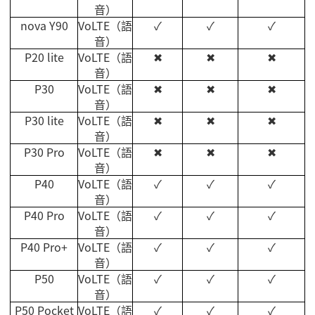
音）
nova Y90
VoLTE
（語
✓
✓
✓
音）
P20 lite
VoLTE
（語
✖
✖
✖
音）
P30
VoLTE
（語
✖
✖
✖
音）
P30 lite
VoLTE
（語
✖
✖
✖
音）
P30 Pro
VoLTE
（語
✖
✖
✖
音）
P40
VoLTE
（語
✓
✓
✓
音）
P40 Pro
VoLTE
（語
✓
✓
✓
音）
P40 Pro+
VoLTE
（語
✓
✓
✓
音）
P50
VoLTE
（語
✓
✓
✓
音）
P50 Pocket
VoLTE
（語
✓
✓
✓