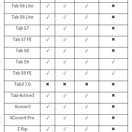
Tab S6 Lite
✓
✓
✓
✖
Tab S6 Lite
✓
✓
✓
✖
Tab S7
✓
✓
✓
✖
Tab S7 FE
✓
✓
✓
✖
Tab S8
✓
✓
✓
✖
Tab S9
✓
✓
✓
✓
Tab S9 FE
✓
✓
✓
✓
Tab3 7.0
✖
✖
✖
✖
Tab-Active3
✓
✓
✓
✖
Xcover5
✓
✓
✓
✖
XCover6 Pro
✓
✓
✓
✖
Z flip
✓
✓
✓
✖