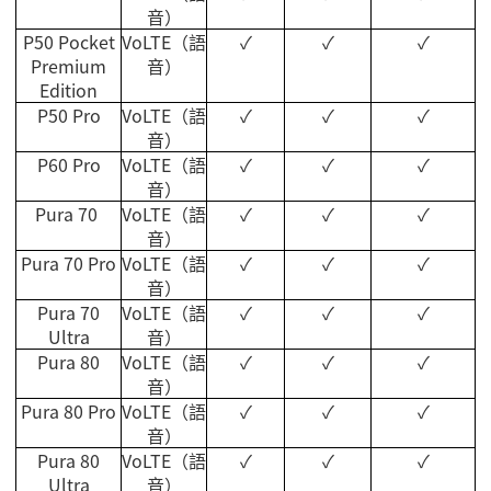
音）
P50 Pocket
VoLTE
（語
✓
✓
✓
Premium
音）
Edition
P50 Pro
VoLTE
（語
✓
✓
✓
音）
P60 Pro
VoLTE
（語
✓
✓
✓
音）
Pura 70
VoLTE
（語
✓
✓
✓
音）
Pura 70 Pro
VoLTE
（語
✓
✓
✓
音）
Pura 70
VoLTE
（語
✓
✓
✓
Ultra
音）
Pura 80
VoLTE
（語
✓
✓
✓
音）
Pura 80 Pro
VoLTE
（語
✓
✓
✓
音）
Pura 80
VoLTE
（語
✓
✓
✓
Ultra
音）