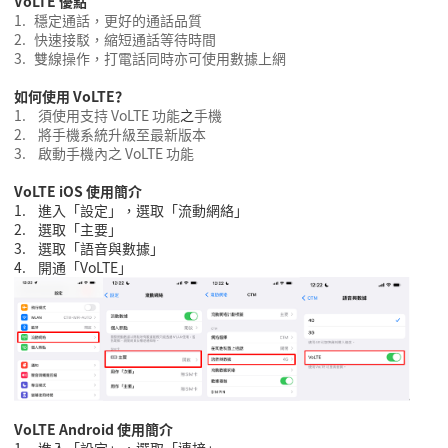
VoLTE
優點
1.
穩定通話，更好的通話品質
2.
快速接駁，縮短通話等待時間
3.
雙線操作，
打電話同時
亦可
使用
數據
上網
如何使用
VoLTE
？
1.
須使用支持
VoLTE
功能
之
手機
2.
將手機系統升級至最新版本
3.
啟動手機內之
VoLTE
功能
VoLTE iOS
使用簡介
1.
進入「設定」，選取「流動網絡」
2.
選取「主要」
3.
選取「語音
與
數據」
4.
開通
「
VoLTE
」
VoLTE Android
使用簡介