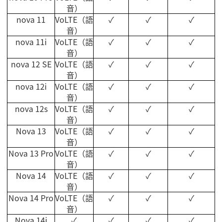
音）
nova 11
VoLTE
（語
✓
✓
✓
音）
nova 11i
VoLTE
（語
✓
✓
✓
音）
nova 12 SE
VoLTE
（語
✓
✓
✓
音）
nova 12i
VoLTE
（語
✓
✓
✓
音）
nova 12s
VoLTE
（語
✓
✓
✓
音）
Nova 13
VoLTE
（語
✓
✓
✓
音）
Nova 13 Pro
VoLTE
（語
✓
✓
✓
音）
Nova 14
VoLTE
（語
✓
✓
✓
音）
Nova 14 Pro
VoLTE
（語
✓
✓
✓
音）
Nova 14i
✓
✓
✓
✓