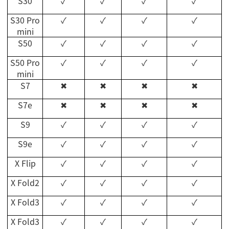
S30
✓
✓
✓
✓
S30 Pro
✓
✓
✓
✓
mini
S50
✓
✓
✓
✓
S50 Pro
✓
✓
✓
✓
mini
S7
✖
✖
✖
✖
S7e
✖
✖
✖
✖
S9
✓
✓
✓
✓
S9e
✓
✓
✓
✓
X Flip
✓
✓
✓
✓
X Fold2
✓
✓
✓
✓
X Fold3
✓
✓
✓
✓
X Fold3
✓
✓
✓
✓