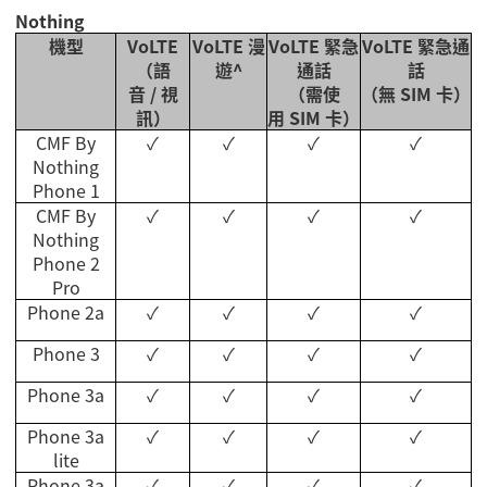
Nothing
機型
VoLTE
VoLTE
漫
VoLTE
緊急
VoLTE
緊急通
（語
遊
^
通話
話
音
/
視
（需使
（無
SIM
卡）
訊）
用
SIM
卡）
CMF By
✓
✓
✓
✓
Nothing
Phone 1
CMF By
✓
✓
✓
✓
Nothing
Phone 2
Pro
Phone 2a
✓
✓
✓
✓
Phone 3
✓
✓
✓
✓
Phone 3a
✓
✓
✓
✓
Phone 3a
✓
✓
✓
✓
lite
Phone 3a
✓
✓
✓
✓