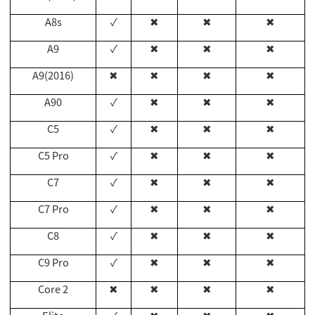
A8s
✓
✖
✖
✖
A9
✓
✖
✖
✖
A9(2016)
✖
✖
✖
✖
A90
✓
✖
✖
✖
C5
✓
✖
✖
✖
C5 Pro
✓
✖
✖
✖
C7
✓
✖
✖
✖
C7 Pro
✓
✖
✖
✖
C8
✓
✖
✖
✖
C9 Pro
✓
✖
✖
✖
Core 2
✖
✖
✖
✖