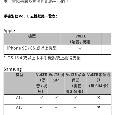
本，實際畫面及程序可能略有不同。
手機型號 VoLTE 支援狀態一覽表：
Apple
機型
VoLTE
Vo
（語音
/
視訊）
iPhone SE / 6S
或以上機型
✓
* iOS 15.4
或以上版本手機系統上獲得支援
Samsung
機型
VoLTE
VoLTE
漫
VoLTE
緊急
VoLTE
緊急通
（語
遊
^
通話
話
音
/
視
（需使
（無
SIM
卡）
訊）
用
SIM
卡）
A12
✓
✓
✓
✖
A13
✓
✓
✓
✖