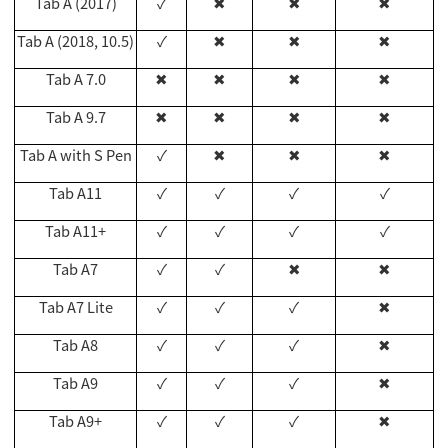
Tab A (2017)
✓
✖
✖
✖
Tab A (2018, 10.5)
✓
✖
✖
✖
Tab A 7.0
✖
✖
✖
✖
Tab A 9.7
✖
✖
✖
✖
Tab A with S Pen
✓
✖
✖
✖
Tab A11
✓
✓
✓
✓
Tab A11+
✓
✓
✓
✓
Tab A7
✓
✓
✖
✖
Tab A7 Lite
✓
✓
✓
✖
Tab A8
✓
✓
✓
✖
Tab A9
✓
✓
✓
✖
Tab A9+
✓
✓
✓
✖