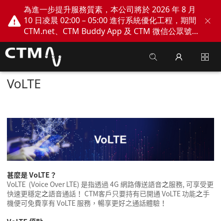
為進一步提升服務質素，本公司將於 2026 年 8 月
10 日凌晨 02:00 – 05:00 進行系統優化工程，期間
CTM.net、CTM Buddy App 及 CTM 微信公眾號
網上服務將會暫停。不便之處，敬請見諒！
VoLTE
甚麼是
VoLTE
？
VoLTE (Voice Over LTE)
是
指
透過
4G
網路傳送語音
之
服務
,
可享受更
快速更穩定
之
語音通話
！
CTM
客戶
只要持有已開通
VoLTE
功能
之
手
機便可免費享有
VoLTE
服務，暢享更好之通話體驗！