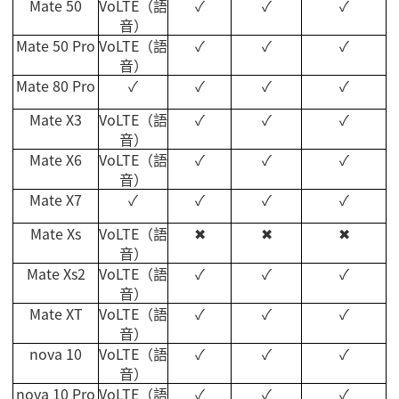
Mate 50
VoLTE
（語
✓
✓
✓
音）
Mate 50 Pro
VoLTE
（語
✓
✓
✓
音）
Mate 80 Pro
✓
✓
✓
✓
Mate X3
VoLTE
（語
✓
✓
✓
音）
Mate X6
VoLTE
（語
✓
✓
✓
音）
Mate X7
✓
✓
✓
✓
Mate Xs
VoLTE
（語
✖
✖
✖
音）
Mate Xs2
VoLTE
（語
✓
✓
✓
音）
Mate XT
VoLTE
（語
✓
✓
✓
音）
nova 10
VoLTE
（語
✓
✓
✓
音）
nova 10 Pro
VoLTE
（語
✓
✓
✓