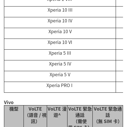
Xperia 10 III
Xperia 10 IV
Xperia 10 V
Xperia 10 VI
Xperia 5 III
Xperia 5 IV
Xperia 5 V
Xperia PRO I
Vivo
機型
VoLTE
VoLTE
漫
VoLTE
緊急
VoLTE
緊急通
（語音
/
視
遊
^
通話
話
訊）
（需使
（無
SIM
卡）