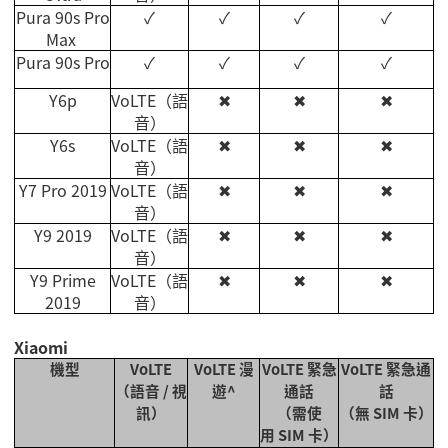
Pura 90s Pro
✓
✓
✓
✓
Max
Pura 90s Pro
✓
✓
✓
✓
Y6p
VoLTE
（語
✖
✖
✖
音）
Y6s
VoLTE
（語
✖
✖
✖
音）
Y7 Pro 2019
VoLTE
（語
✖
✖
✖
音）
Y9 2019
VoLTE
（語
✖
✖
✖
音）
Y9 Prime
VoLTE
（語
✖
✖
✖
2019
音）
Xiaomi
機型
VoLTE
VoLTE
漫
VoLTE
緊急
VoLTE
緊急通
（語音
/
視
遊
^
通話
話
訊）
（需使
（無
SIM
卡）
用
SIM
卡）