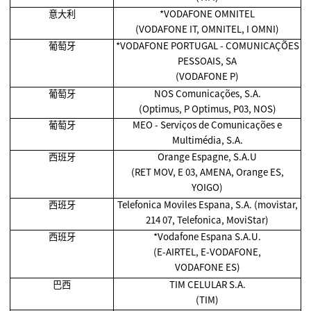
意大利
*VODAFONE OMNITEL
(VODAFONE IT, OMNITEL, I OMNI)
葡萄牙
*VODAFONE PORTUGAL - COMUNICAÇÕES
PESSOAIS, SA
(VODAFONE P)
葡萄牙
NOS Comunicações, S.A.
(Optimus, P Optimus, P03, NOS)
葡萄牙
MEO - Serviços de Comunicações e
Multimédia, S.A.
西班牙
Orange Espagne, S.A.U
(RET MOV, E 03, AMENA, Orange ES,
YOIGO)
西班牙
Telefonica Moviles Espana, S.A. (movistar,
214 07, Telefonica, MoviStar)
西班牙
*Vodafone Espana S.A.U.
(E-AIRTEL, E-VODAFONE,
VODAFONE ES)
巴西
TIM CELULAR S.A.
(TIM)