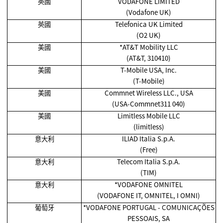
英國
VODAFONE LIMITED
(Vodafone UK)
英國
Telefonica UK Limited
(O2 UK)
美國
*AT&T Mobility LLC
(AT&T, 310410)
美國
T-Mobile USA, Inc.
(T-Mobile)
美國
Commnet Wireless LLC., USA
(USA-Commnet311 040)
美國
Limitless Mobile LLC
(limitless)
意大利
ILIAD Italia S.p.A.
(Free)
意大利
Telecom Italia S.p.A.
(TIM)
意大利
*VODAFONE OMNITEL
(VODAFONE IT, OMNITEL, I OMNI)
葡萄牙
*VODAFONE PORTUGAL - COMUNICAÇÕES
PESSOAIS, SA