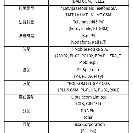
(BALTCOM, TELE2)
拉脫維亞
*Latvijas Mobilais Telefons SIA
(LMT, LV LMT, LV LMT GSM)
法羅群島
Telefonverkið P/F
(Foroya Tele, FT-GSM)
法羅群島
Kall P/f
(Vodafone, Kall P/f)
波蘭
*T-Mobile Polska S.A.
(260 02, PL 02, POL02, ERA PL, ERA, T-
Mobile.pl)
波蘭
P4 Sp. z o. o.
(P4, PL-06, Play)
波蘭
*POLKOMTEL SP Z O.O.
(PLUS GSM, PL-PLUS, PL-01, 2601)
直布羅陀
Gibtelecom Limited
(GIB, GINTEL)
芬蘭
DNA Plc.
(dna)
芬蘭
Elisa Corporation
(FI elisa)