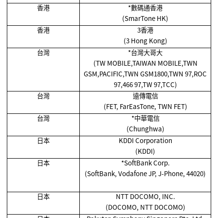
香港
*
數碼通香港
(SmarTone HK)
香港
3香港
(3 Hong Kong)
台灣
*
台灣大哥大
(TW MOBILE,TAIWAN MOBILE,TWN
GSM,PACIFIC,TWN GSM1800,TWN 97,ROC
97,466 97,TW 97,TCC)
台灣
遠傳電信
(FET, FarEasTone, TWN FET)
台灣
*
中華電信
(Chunghwa)
日本
KDDI Corporation
(KDDI)
日本
*SoftBank Corp.
(SoftBank, Vodafone JP, J-Phone, 44020)
日本
NTT DOCOMO, INC.
(DOCOMO, NTT DOCOMO)