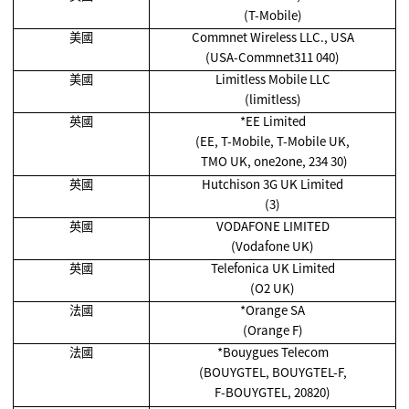
(T-Mobile)
美國
Commnet Wireless LLC., USA
(USA-Commnet311 040)
美國
Limitless Mobile LLC
(limitless)
英國
*EE Limited
(EE, T-Mobile, T-Mobile UK,
TMO UK, one2one, 234 30)
英國
Hutchison 3G UK Limited
(3)
英國
VODAFONE LIMITED
(Vodafone UK)
英國
Telefonica UK Limited
(O2 UK)
法國
*Orange SA
(Orange F)
法國
*Bouygues Telecom
(BOUYGTEL, BOUYGTEL-F,
F-BOUYGTEL, 20820)