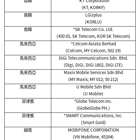
南韓
*KT Corporation
(KT, KORKF)
南韓
LGUplus
(KORLU)
南韓
*SK Telecom Co. Ltd.
(450 05, SK Telecom, KOR SK Telecom)
馬來西亞
*Celcom Axiata Berhad
(Celcom, MY Celcom, 502 19)
馬來西亞
DiGi Telecommunications Sdn. Bhd.
(Digi, DiGi, DiGi 1802, DiGi LTE)
馬來西亞
Maxis Mobile Services Sdn Bhd
(MY Maxis; MY 012; 50 212)
馬來西亞
U Mobile Sdn Bhd
(U Mobile)
菲律賓
*Globe Telecom Inc.
(GlobeGlobe PH.)
菲律賓
*SMART Communications, Inc.
(Smart Gold)
越南
MOBIFONE CORPORATION
(VN Mobifone, 45204)