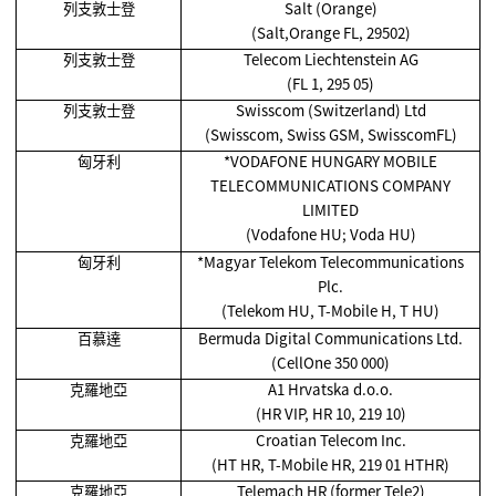
列支敦士登
Salt (Orange)
(Salt,Orange FL, 29502)
列支敦士登
Telecom Liechtenstein AG
(FL 1, 295 05)
列支敦士登
Swisscom (Switzerland) Ltd
(Swisscom, Swiss GSM, SwisscomFL)
匈牙利
*VODAFONE HUNGARY MOBILE
TELECOMMUNICATIONS COMPANY
LIMITED
(Vodafone HU; Voda HU)
匈牙利
*Magyar Telekom Telecommunications
Plc.
(Telekom HU, T-Mobile H, T HU)
百慕達
Bermuda Digital Communications Ltd.
(CellOne 350 000)
克羅地亞
A1 Hrvatska d.o.o.
(HR VIP, HR 10, 219 10)
克羅地亞
Croatian Telecom Inc.
(HT HR, T-Mobile HR, 219 01 HTHR)
克羅地亞
Telemach HR (former Tele2)