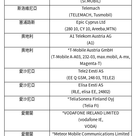
(SI.MOBIL)
斯洛維尼亞
Telemach
(TELEMACH, Tusmobil)
塞浦路斯
Epic Cyprus Ltd
(280 10, CY 10, Areeba,MTN)
奧地利
A1 Telekom Austria AG
(A1)
奧地利
*T-Mobile Austria GmbH
(T-Mobile A-A03, 232-03, max.mobil, A-mx,
Magenta-T)
愛沙尼亞
Tele2 Eesti AS
(EE Q GSM, 248 03, TELE2)
愛沙尼亞
Elisa Eesti AS
(RLE, elisa EE, 24802)
愛沙尼亞
*TeliaSonera Finland Oyj
(Telia FI)
愛爾蘭
*VODAFONE IRELAND LIMITED
(vodafone IE,
VODA)
愛爾蘭
*Meteor Mobile Communications Limited