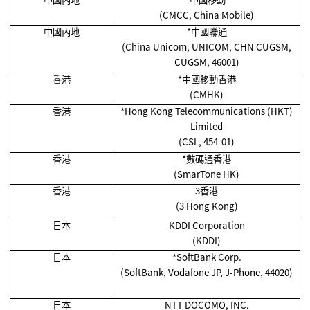
(CMCC, China Mobile)
中國內地
*
中國聯通
(China Unicom, UNICOM, CHN CUGSM,
CUGSM, 46001)
香港
*
中國移動香港
(CMHK)
香港
*Hong Kong Telecommunications (HKT)
Limited
(CSL, 454-01)
香港
*
數碼通香港
(SmarTone HK)
香港
3香港
(3 Hong Kong)
日本
KDDI Corporation
(KDDI)
日本
*SoftBank Corp.
(SoftBank, Vodafone JP, J-Phone, 44020)
日本
NTT DOCOMO, INC.