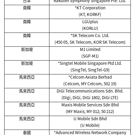
日本
Rakuten Symphony Singapore Pte. Ltd.
南韓
*KT Corporation
(KT, KORKF)
南韓
LGUplus
(KORLU)
南韓
*SK Telecom Co. Ltd.
(450 05, SK Telecom, KOR SK Telecom)
新加坡
M1 Limited
(SGP-M1)
新加坡
*Singtel Mobile Singapore Ptd Ltd.
(SingTel, SingTel-G9)
馬來西亞
*Celcom Axiata Berhad
(Celcom, MY Celcom, 502 19)
馬來西亞
DiGi Telecommunications Sdn. Bhd.
(Digi, DiGi, DiGi 1802, DiGi LTE)
馬來西亞
Maxis Mobile Services Sdn Bhd
(MY Maxis; MY 012; 50 212)
馬來西亞
U Mobile Sdn Bhd
(U Mobile)
泰國
*Advanced Wireless Network Company