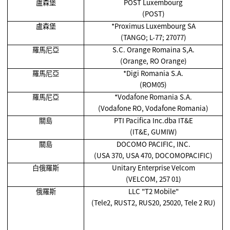
盧森堡
POST Luxembourg
(POST)
盧森堡
*Proximus Luxembourg SA
(TANGO; L-77; 27077)
羅馬尼亞
S.C. Orange Romaina S,A.
(Orange, RO Orange)
羅馬尼亞
*Digi Romania S.A.
(ROM05)
羅馬尼亞
*Vodafone Romania S.A.
(Vodafone RO, Vodafone Romania)
關島
PTI Pacifica Inc.dba IT&E
(IT&E, GUMIW)
關島
DOCOMO PACIFIC, INC.
(USA 370, USA 470, DOCOMOPACIFIC)
白俄羅斯
Unitary Enterprise Velcom
(VELCOM, 257 01)
俄羅斯
LLC "T2 Mobile"
(Tele2, RUST2, RUS20, 25020, Tele 2 RU)