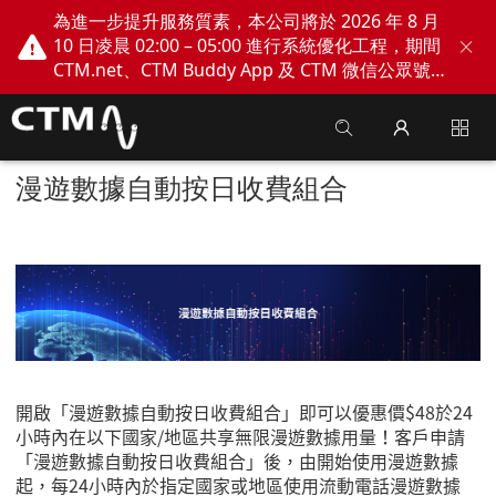
為進一步提升服務質素，本公司將於 2026 年 8 月
10 日凌晨 02:00 – 05:00 進行系統優化工程，期間
CTM.net、CTM Buddy App 及 CTM 微信公眾號
網上服務將會暫停。不便之處，敬請見諒！
漫遊數據自動按日收費組合
開啟「漫遊數據自動按日收費組合」即可以優惠價
$48
於
24
小時內在以下國家
/
地區共享無限漫遊數據用量！客戶申請
「漫遊數據自動按日收費組合」後，由開始使用漫遊數據
起，每
24
小時內於指定國家或地區使用流動電話漫遊數據