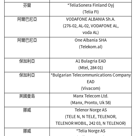
芬蘭
*TeliaSonera Finland Oyj
(Telia FI)
阿爾巴尼亞
VODAFONE ALBANIA Sh.A.
(276-02, AL-02, VODAFONE AL,
voda AL)
阿爾巴尼亞
One Albania SHA
(Telekom.al)
保加利亞
A1 Bulagria EAD
(Mtel, 284 01)
保加利亞
*Bulgarian Telecommunications Company
EAD
(Vivacom)
英國曼島
Manx Telecom Ltd.
(Manx, Pronto, Uk 58)
挪威
Telenor Norge AS
(TELE N, N TELE, TELENOR,
TELENOR MOBIL, 242 03, N TELENOR)
挪威
*Telia Norge AS