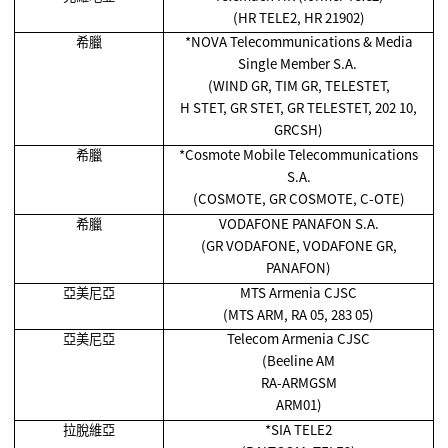
(HR TELE2, HR 21902)
希臘
*NOVA Telecommunications & Media
Single Member S.A.
(WIND GR, TIM GR, TELESTET,
H STET, GR STET, GR TELESTET, 202 10,
GRCSH)
希臘
*Cosmote Mobile Telecommunications
S.A.
(COSMOTE, GR COSMOTE, C-OTE)
希臘
VODAFONE PANAFON S.A.
(GR VODAFONE, VODAFONE GR,
PANAFON)
亞美尼亞
MTS Armenia CJSC
(MTS ARM, RA 05, 283 05)
亞美尼亞
Telecom Armenia CJSC
(Beeline AM
RA-ARMGSM
ARM01)
拉脫維亞
*SIA TELE2