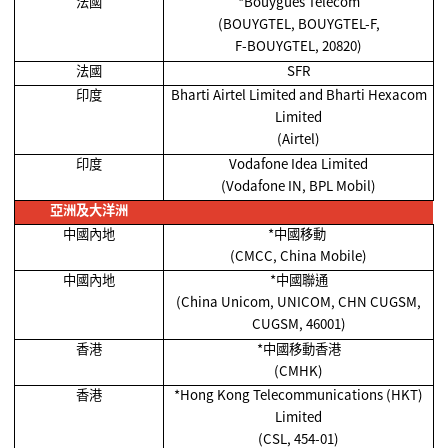
法國
*Bouygues Telecom
(BOUYGTEL, BOUYGTEL-F,
F-BOUYGTEL, 20820)
法國
SFR
印度
Bharti Airtel Limited and Bharti Hexacom
Limited
(Airtel)
印度
Vodafone Idea Limited
(Vodafone IN, BPL Mobil)
亞洲及大洋洲
中國內地
*
中國移動
(CMCC, China Mobile)
中國內地
*
中國聯通
(China Unicom, UNICOM, CHN CUGSM,
CUGSM, 46001)
香港
*
中國移動香港
(CMHK)
香港
*Hong Kong Telecommunications (HKT)
Limited
(CSL, 454-01)