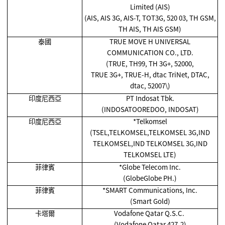
Limited (AIS)
(AIS, AIS 3G, AIS-T, TOT3G, 520 03, TH GSM,
TH AIS, TH AIS GSM)
泰國
TRUE MOVE H UNIVERSAL
COMMUNICATION CO., LTD.
(TRUE, TH99, TH 3G+, 52000,
TRUE 3G+, TRUE-H, dtac TriNet, DTAC,
dtac, 52007\)
印度尼西亞
PT Indosat Tbk.
(INDOSATOOREDOO, INDOSAT)
印度尼西亞
*Telkomsel
(TSEL,TELKOMSEL,TELKOMSEL 3G,IND
TELKOMSEL,IND TELKOMSEL 3G,IND
TELKOMSEL LTE)
菲律賓
*Globe Telecom Inc.
(GlobeGlobe PH.)
菲律賓
*SMART Communications, Inc.
(Smart Gold)
卡塔爾
Vodafone Qatar Q.S.C.
(Vodafone Qatar,427-2)