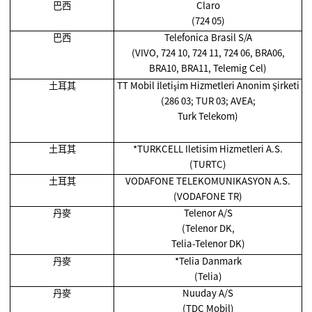
巴西
Claro
(724 05)
巴西
Telefonica Brasil S/A
(VIVO, 724 10, 724 11, 724 06, BRA06,
BRA10, BRA11, Telemig Cel)
土耳其
TT Mobil İletişim Hizmetleri Anonim Şirketi
(286 03; TUR 03; AVEA;
Turk Telekom)
土耳其
*TURKCELL Iletisim Hizmetleri A.S.
(TURTC)
土耳其
VODAFONE TELEKOMUNIKASYON A.S.
(VODAFONE TR)
丹麥
Telenor A/S
(Telenor DK,
Telia-Telenor DK)
丹麥
*Telia Danmark
(Telia)
丹麥
Nuuday A/S
(TDC Mobil)