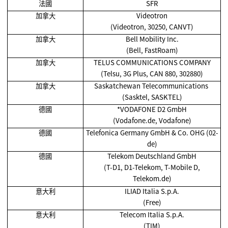
法國
SFR
加拿大
Videotron
(Videotron, 30250, CANVT)
加拿大
Bell Mobility Inc.
(Bell, FastRoam)
加拿大
TELUS COMMUNICATIONS COMPANY
(Telsu, 3G Plus, CAN 880, 302880)
加拿大
Saskatchewan Telecommunications
(Sasktel, SASKTEL)
德國
*VODAFONE D2 GmbH
(Vodafone.de, Vodafone)
德國
Telefonica Germany GmbH & Co. OHG (02-
de)
德國
Telekom Deutschland GmbH
(T-D1, D1-Telekom, T-Mobile D,
Telekom.de)
意大利
ILIAD Italia S.p.A.
(Free)
意大利
Telecom Italia S.p.A.
(TIM)