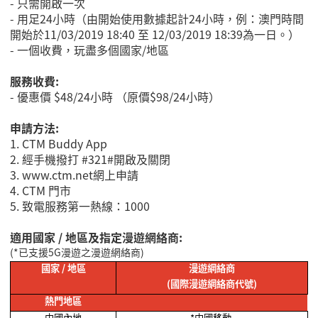
-
只需開啟一次
-
用足
24
小時（由開始使用數據起計
24
小時，例：澳門時間
開始於
11/03/2019 18:40
至
12/03/2019 18:39
為一日。）
-
一個收費，玩盡
多個國家
/
地區
服務收費:
-
優惠價
$48/24
小時 （原價
$98/24
小時）
申請方法:
1.
CTM Buddy App
2.
經手機
撥打 #321#開啟及關閉
3. www.ctm.net
網上申請
4.
CTM 門市
5.
致電服務第一熱線：
1000
適用國家 / 地區及指定漫遊網絡商:
(*
已支援
5G
漫遊之漫遊網絡商
)
國家
/
地區
漫遊網絡商
(
國際漫遊網絡商代號
)
熱門地區
中國內地
*
中國移動