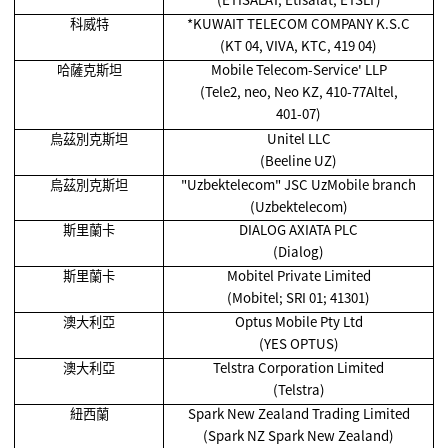
科威特
*KUWAIT TELECOM COMPANY K.S.C
(KT 04, VIVA, KTC, 419 04)
哈薩克斯坦
Mobile Telecom-Service' LLP
(Tele2, neo, Neo KZ, 410-77Altel,
401-07)
烏茲別克斯坦
Unitel LLC
(Beeline UZ)
烏茲別克斯坦
"Uzbektelecom" JSC UzMobile branch
(Uzbektelecom)
斯里蘭卡
DIALOG AXIATA PLC
(Dialog)
斯里蘭卡
Mobitel Private Limited
(Mobitel; SRI 01; 41301)
澳大利亞
Optus Mobile Pty Ltd
(YES OPTUS)
澳大利亞
Telstra Corporation Limited
(Telstra)
紐西蘭
Spark New Zealand Trading Limited
(Spark NZ Spark New Zealand)