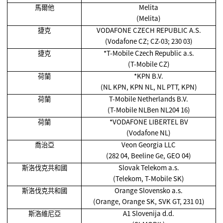
馬爾他
Melita
(Melita)
捷克
VODAFONE CZECH REPUBLIC A.S.
(Vodafone CZ; CZ-03; 230 03)
捷克
*T-Mobile Czech Republic a.s.
(T-Mobile CZ)
荷蘭
*KPN B.V.
(NL KPN, KPN NL, NL PTT, KPN)
荷蘭
T-Mobile Netherlands B.V.
(T-Mobile NLBen NL204 16)
荷蘭
*VODAFONE LIBERTEL BV
(Vodafone NL)
喬治亞
Veon Georgia LLC
(282 04, Beeline Ge, GEO 04)
斯洛伐克共和國
Slovak Telekom a.s.
(Telekom, T-Mobile SK)
斯洛伐克共和國
Orange Slovensko a.s.
(Orange, Orange SK, SVK GT, 231 01)
斯洛維尼亞
A1 Slovenija d.d.