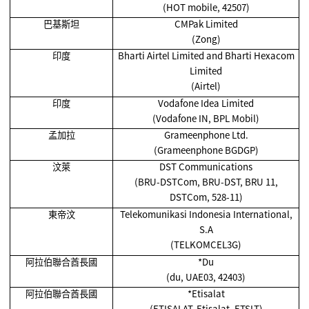
(HOT mobile, 42507)
巴基斯坦
CMPak Limited
(Zong)
印度
Bharti Airtel Limited and Bharti Hexacom
Limited
(Airtel)
印度
Vodafone Idea Limited
(Vodafone IN, BPL Mobil)
孟加拉
Grameenphone Ltd.
(Grameenphone BGDGP)
汶萊
DST Communications
(BRU-DSTCom, BRU-DST, BRU 11,
DSTCom, 528-11)
東帝汶
Telekomunikasi Indonesia International,
S.A
(TELKOMCEL3G)
阿拉伯聯合酋長國
*Du
(du, UAE03, 42403)
阿拉伯聯合酋長國
*Etisalat
(ETISALAT, Etisalat, ETSLT)