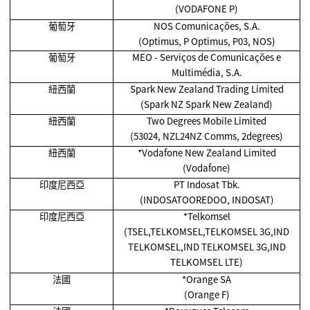
(VODAFONE P)
葡萄牙
NOS Comunicações, S.A.
(Optimus, P Optimus, P03, NOS)
葡萄牙
MEO - Serviços de Comunicações e
Multimédia, S.A.
紐西蘭
Spark New Zealand Trading Limited
(Spark NZ Spark New Zealand)
紐西蘭
Two Degrees Mobile Limited
(53024, NZL24NZ Comms, 2degrees)
紐西蘭
*Vodafone New Zealand Limited
(Vodafone)
印度尼西亞
PT Indosat Tbk.
(INDOSATOOREDOO, INDOSAT)
印度尼西亞
*Telkomsel
(TSEL,TELKOMSEL,TELKOMSEL 3G,IND
TELKOMSEL,IND TELKOMSEL 3G,IND
TELKOMSEL LTE)
法國
*Orange SA
(Orange F)