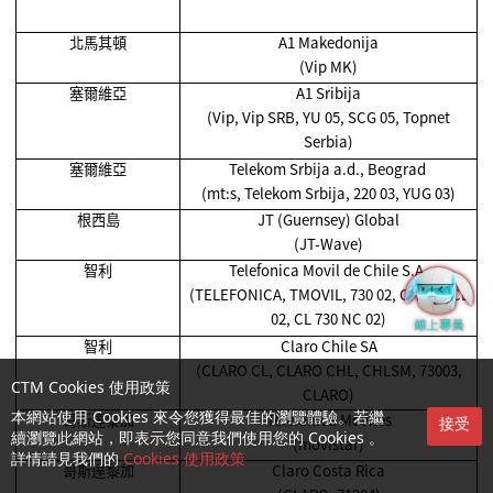
北馬其頓
A1 Makedonija
(Vip MK)
塞爾維亞
A1 Sribija
(Vip, Vip SRB, YU 05, SCG 05, Topnet
Serbia)
塞爾維亞
Telekom Srbija a.d., Beograd
(mt:s, Telekom Srbija, 220 03, YUG 03)
根西島
JT (Guernsey) Global
(JT-Wave)
智利
Telefonica Movil de Chile S.A.
(TELEFONICA, TMOVIL, 730 02, CHI 02, CL
02, CL 730 NC 02)
智利
Claro Chile SA
(CLARO CL, CLARO CHL, CHLSM, 73003,
CTM Cookies 使用政策
CLARO)
哥斯達黎加
Telefonica Moviles
本網站使用 Cookies 來令您獲得最佳的瀏覽體驗。若繼
接受
續瀏覽此網站，即表示您同意我們使用您的 Cookies 。
(movistar)
詳情請見我們的
Cookies 使用政策
哥斯達黎加
Claro Costa Rica