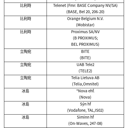
比利時
Telenet (Fmr: BASE Company NV/SA)
(BASE, Bel 20, 206-20)
比利時
Orange Belgium N.V.
(Mobistar)
比利時
Proximus SA/NV
(B PROXIMUS;
BEL PROXIMUS)
立陶宛
BITE
(BITE)
立陶宛
UAB Tele2
(TELE2)
立陶宛
Telia Lietuva AB
(Telia,Omnitel)
冰島
*Nova ehf.
(Nova)
冰島
Sýn hf
(Vodafone, TAL,IS02)
冰島
Siminn hf
(On-Waves, 247-08)