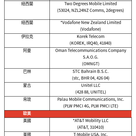
紐西蘭
Two Degrees Mobile Limited
(53024, NZL24NZ Comms, 2degrees)
紐西蘭
*Vodafone New Zealand Limited
(Vodafone)
伊拉克
Korek Telecom
(KOREK, IRQ40, 41840)
阿曼
Oman Telecommunications Company
S.A.O.G.
(OMNGT)
巴林
STC Bahrain B.S.C.
(stc, BHR 04, 426 04)
蒙古
Unitel LLC
(428 88, UNITEL)
帛琉
Palau Mobile Communications, Inc.
(PLW PMCI 4G, PLW PMCI LTE)
歐美
美國
*AT&T Mobility LLC
(AT&T, 310410)
美國
T-Mobile USA, Inc.