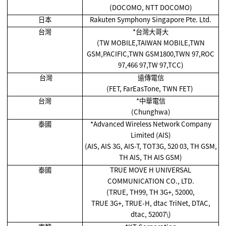
(DOCOMO, NTT DOCOMO)
日本
Rakuten Symphony Singapore Pte. Ltd.
台灣
*
台灣大哥大
(TW MOBILE,TAIWAN MOBILE,TWN
GSM,PACIFIC,TWN GSM1800,TWN 97,ROC
97,466 97,TW 97,TCC)
台灣
遠傳電信
(FET, FarEasTone, TWN FET)
台灣
*
中華電信
(Chunghwa)
泰國
*Advanced Wireless Network Company
Limited (AIS)
(AIS, AIS 3G, AIS-T, TOT3G, 520 03, TH GSM,
TH AIS, TH AIS GSM)
泰國
TRUE MOVE H UNIVERSAL
COMMUNICATION CO., LTD.
(TRUE, TH99, TH 3G+, 52000,
TRUE 3G+, TRUE-H, dtac TriNet, DTAC,
dtac, 52007\)