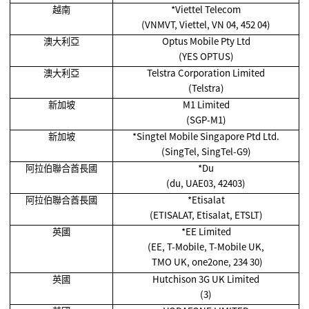
越南
*Viettel Telecom
(VNMVT, Viettel, VN 04, 452 04)
澳大利亞
Optus Mobile Pty Ltd
(YES OPTUS)
澳大利亞
Telstra Corporation Limited
(Telstra)
新加坡
M1 Limited
(SGP-M1)
新加坡
*Singtel Mobile Singapore Ptd Ltd.
(SingTel, SingTel-G9)
阿拉伯聯合酋長國
*Du
(du, UAE03, 42403)
阿拉伯聯合酋長國
*Etisalat
(ETISALAT, Etisalat, ETSLT)
英國
*EE Limited
(EE, T-Mobile, T-Mobile UK,
TMO UK, one2one, 234 30)
英國
Hutchison 3G UK Limited
(3)