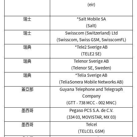
(eir)
瑞士
*Salt Mobile SA
(Salt)
瑞士
Swisscom (Switzerland) Ltd
(Swisscom, Swiss GSM, SwisscomFL)
瑞典
*Tele2 Sverige AB
(TELE2 SE)
瑞典
Telenor Sverige AB
(Telenor SE, Sweden)
瑞典
*Telia Sverige AB
(TeliaSonera Mobile Networks AB)
蓋亞那
Guyana Telephone and Telegraph
Company
(GTT - 738 MCC - 002 MNC)
墨西哥
Pegaso PCS S.A. de C.V.
(334 03, MOVISTAR, MX 03)
墨西哥
Telcel
(TELCEL GSM)