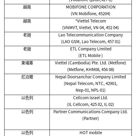
越南
MOBIFONE CORPORATION
(VN Mobifone, 45204)
越南
*Viettel Telecom
(VNMVT, Viettel, VN 04, 452 04)
老撾
Lao Telecommunication Company
(LAO GSM, Lao Telecom, 457 01)
老撾
ETL Company Limited
(ETL Mobile )
柬埔寨
Viettel (Cambodia) Pte. Ltd. (Metfone)
(Metfone, KHM08, 456 08)
尼泊爾
Nepal Doorsanchar Company Limited
(Nepal Telecom, NTC, 42901,
Nep-01, NPL-01)
以色列
Cellcom Israel Ltd.
(IL Cellcom, 425 02, IL 02)
以色列
Partner Communications Company Ltd.
(Partner)
以色列
HOT mobile