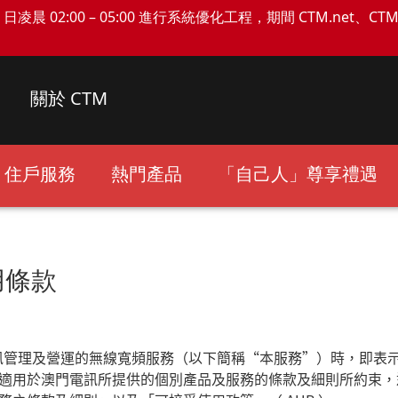
日凌晨 02:00 – 05:00 進行系統優化工程，期間 CTM.net、C
關於 CTM
住戶服務
熱門產品
「自己人」尊享禮遇
用條款
訊管理及營運的無線寬頻服務（以下簡稱
“
本服務
”
）時，即表
適用於澳門電訊所提供的個別產品及服務的條款及細則所約束，