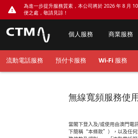
為進一步提升服務質素，本公司將於 2026 年 8 月 10 
便之處，敬請見諒！
個人服務
商業服務
流動電話服務
預付卡服務
Wi-Fi 服務
無線寬頻服務使
當閣下登入及
/
或使用由澳門電
下簡稱
“
本條款
”
），以及任何