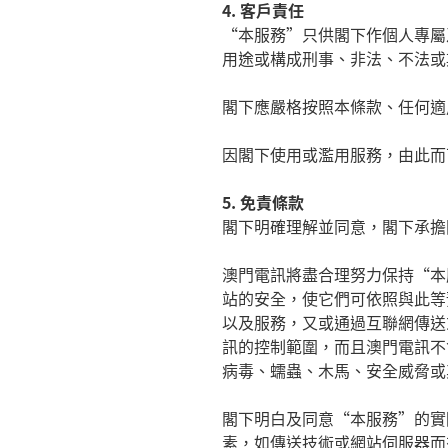
4.
客戶責任
“
本服務
”
只供閣下作個人專屬
用途或構成刑事、非法、不法或
閣下
應嚴格按照本條款、任何適
因
閣下
使用或濫用服務，由此而
5.
免責條款
閣下明確理解並同意，閣下承擔
澳門電訊將盡合理努力保持
“
本
站的安全，使它們可依照與此等
以及服務，又或通過互聯網傳送
訊的控制範圍，而且澳門電訊不
病毒、蠕蟲、木馬、安全威脅或
閣下明白及同意
“
本服務
”
的實
素，如傳送技術或網站伺服器而