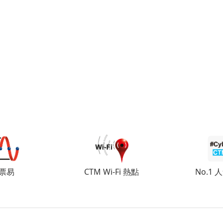
票易
CTM Wi-Fi 熱點
No.1