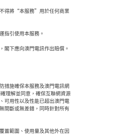
不得將
“
本服務
”
用於任何商業
運指引使用本服務。
，
閣下
應向澳門電訊作出賠償。
防措施確保本服務及澳門電訊網
明確理解並同意，確保互聯網資源
、可用性以及性能已超出澳門電
無間斷或無差錯，同時針對所有
覆蓋範圍、使用量及其他外在因