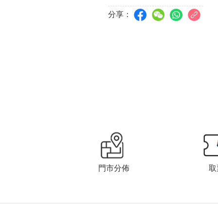
分享：
門市分佈
取