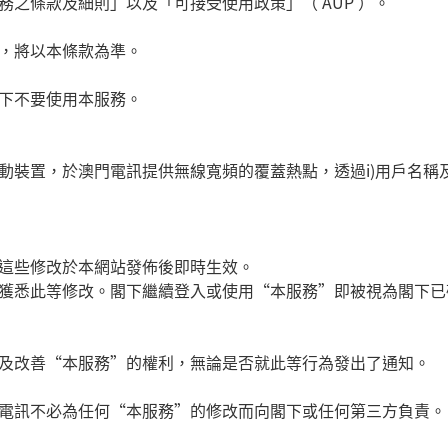
務之條款及細則」以及「可接受使用政策」（
AUP
）。
，將以本條款為準。
下不要使用本服務。
動裝置，於澳門電訊提供無線寬頻的覆蓋熱點，透過
i)
用戶名稱
這些修改於本網站發佈後即時生效。
獲悉此等修改。閣下繼續登入或使用
“
本服務
”
即被視為閣下已
及改善
“
本服務
”
的權利，無論是否就此等行為發出了通知。
電訊不必為任何
“
本服務
”
的修改而向閣下或任何第三方負責。