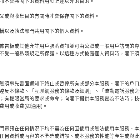
訊不會將閣下的資料用於上述以外的目的。
又或與收集目的有關時才會保存閣下的資料。
構以及執法部門共用閣下的個人資料。
佈告板或其他允許用戶張貼資訊並可由公眾或一般用戶訪問的專
不受一般私隱規定所保護。以這種方式披露個人資料時，閣下須
無須事先書面通知下終止或暫停所有或部分本服務、閣下的戶口
違反本條款、「互聯網服務的條款及細則」、「流動電話服務之
；有權限當局的要求或命令；向閣下提供本服務變為不法時；技
費用或收費
(
如適用
)
。
門電訊在任何情況下均不需為任何因使用或無法使用本服務、本
任何資料或內容的不準確或錯誤、或本服務的性能等產生或與此