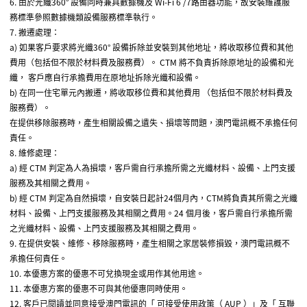
6.
由於光纖
360
°
設備同時兼具數據機及
Wi-Fi 6 /7
路由器功能，故安裝維護服
務標準參照數據機類設備服務標準執行。
7.
搬遷處理：
a)
如果客戶要求將光纖
360
°
設備拆除並安裝到其他地址，將收取移位費和其他
費用
（
包括但不限於材料費及服務費
）
。
CTM
將不負責拆除原地址的設備和光
纖，
客戶應自行承擔費用在原地址拆除光纖和設備。
b)
在同一住宅單元內搬遷，將收取移位費和其他費用
（
包括但不限於材料費及
服務費
）
。
在提供移除服務時，產生相關設備之遺失、損壞等問題，澳門電訊概不承擔任何
責任。
8.
維修處理：
a)
經
CTM
判定為人為損壞，客戶需自行承擔所需之光纖材料、設備、上門支援
服務及其相關之費用。
b)
經
CTM
判定為自然損壞，自安裝日起計
24
個月內，
CTM
將負責其所需之光纖
材料、設備、上門支援服務及其相關之費用。
24
個月後，客戶需自行承擔所需
之光纖材料、設備、上門支援服務及其相關之費用。
9.
在提供安裝、維修、移除服務時，產生相關之家居裝修損毀，澳門電訊概不
承擔任何責任。
10.
本優惠方案的優惠不可兌換現金或用作其他用途。
11.
本優惠方案的優惠不可與其他優惠同時使用。
12.
客戶已閱讀並同意接受澳門電訊的「
可接受使用政策（
AUP
）」及「
互聯