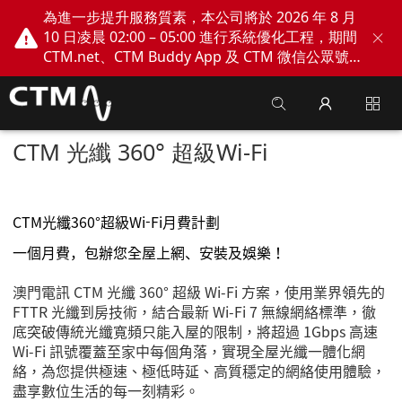
為進一步提升服務質素，本公司將於 2026 年 8 月
10 日凌晨 02:00 – 05:00 進行系統優化工程，期間
CTM.net、CTM Buddy App 及 CTM 微信公眾號
網上服務將會暫停。不便之處，敬請見諒！
CTM 光纖 360° 超級Wi-Fi
CTM光纖360°超級Wi-Fi月費計劃
一個月費，包辦您全屋上網、安裝及娛樂！
澳門電訊
CTM
光纖
360
° 超級
Wi-Fi
方案，使用業界領先的
FTTR
光纖到房技術，結合最新
Wi-Fi 7
無線網絡標準，徹
底突破傳統光纖寬頻只能入屋的限制，將超過
1Gbps
高速
Wi-Fi
訊號覆蓋至家中每個角落，實現全屋光纖一體化網
絡，為您提供極速、極低時延、高質穩定的網絡使用體驗，
盡享數位生活的每一刻精彩。