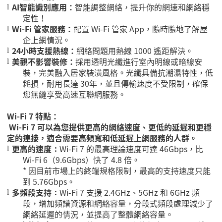
AI
智能識別應用：
智能調整網絡，提升你的網速和網絡穩
l
定性！
Wi-Fi
管家服務：
配置
Wi-Fi
管家
App
，隨時隨地了解屋
l
企上網情況。
24
小時支援熱線：
網絡問題用熱線
1000
遙距解決。
l
美觀不影響裝修：
採用透明光纖進行室內明線或暗線安
l
裝，完美融入居家裝潢風格。光纖具備抗潮濕特性，低
耗損，耐用長達
30
年，並且傳輸速度不受限制，確保
您無縫享受高速互聯網服務。
Wi-Fi 7
特點：
Wi-Fi 7
可以為您提供更高的網絡速度、更低的延遲和更穩
定的連接，適合需要高頻寬和低延遲上網服務的人群。
更高的速度
Wi-Fi 7
的最高理論速度可達
46Gbps
，比
：
l
Wi-Fi 6
（
9.6Gbps
）快了
4.8
倍。
*
因目前市場上的終端規格限制，最高的支持速度只能
到
5.76Gbps
。
多頻段支持
Wi-Fi 7
支援
2.4GHz
、
5GHz
和
6GHz
頻
：
l
段，增加頻譜資源和網絡容量，分段式頻段處理減少了
網絡延遲的情況，並提高了整體網絡容量。