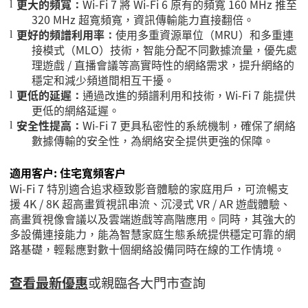
更大的頻寬
Wi-Fi 7
將
Wi-Fi 6
原有的頻寬
160 MHz
推至
：
l
320 MHz
超寬頻寬，資訊傳輸能力直接翻倍。
更好的頻譜利用率
使用多重資源單位（
MRU
）和多重連
：
l
接模式（
MLO
）技術，智能分配不同數據流量，優先處
理遊戲
/
直播會議等高實時性的網絡需求，提升網絡的
穩定和減少頻道間相互干擾。
更低的延遲
通過改進的頻譜利用和技術，
Wi-Fi 7
能提供
：
l
更低的網絡延遲。
安全性提高
Wi-Fi 7
更具私密性的系統機制，確保了網絡
：
l
數據傳輸的安全性，為網絡安全提供更強的保障。
適用客戶
:
住宅寬頻客戶
Wi-Fi 7
特別適合追求極致影音體驗的家庭用戶，可流暢支
援
4K / 8K
超高畫質視訊串流、沉浸式
VR / AR
遊戲體驗、
高畫質視像會議以及雲端遊戲等高階應用。同時，其強大的
多設備連接能力，能為智慧家庭生態系統提供穩定可靠的網
路基礎，輕鬆應對數十個網絡設備同時在線的工作情境。
查看最新優惠
或親臨各大門市查詢