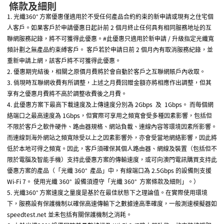
條款及細則
1.
光纖
360
°
方案優惠僅適用於不受任何產品合約約束的新申請或現有之住宅個
人客戶。如果客戶於申請優惠日起計前
2
個月終止任何具有相同服務地址的互
聯網服務記錄，將不可獲得此優惠。
#
此優惠只適用於新申請 / 升級指定光纖寬
頻計劃之無產品約束縛客戶。 客戶若於申請日前 2 個月內有取消服務紀錄，並
重新申請上網，該客戶將不可獲得此優惠。
2.
優惠期完結後，相關之原價月費將於會自動於客戶之互聯網賬戶內收取。
3.
倘現時互聯網收費有所調整，上述之月費回贈金額亦將相應作出調整，但其
享有之優惠月費將不高於調整收費後之月費。
4.
此優惠方案下最高下載速度及上傳速度分別為
2Gbps
及
1Gbps
。
而每個網
絡端口之最高速度為
1Gbps
，但實際可享用之頻寬會受多種因素影響，包括但
不限於客戶之軟件硬件、路由器規格、網站負載、連線內容等環境因素所影響。
而連線到海外網站之頻寬除受以上之因素影響外，亦會受當地網絡影響，因此將
低於本地可得之頻寬。因此，客戶須確保其個人路由器、網線及裝置（包括但不
限於電腦及智能手機）支持此優惠方案的傳輸速度，或可向澳門電訊購買支持此
優惠方案的產品（「光纖
360
°
產品」中，有線端口為
2.5Gbps
的設備則支援
Wi-Fi 7
。
使用光纖
360
°
設備須遵守「光纖
360
°
方案條款及細則」。）
5.
光纖
360
°
方案速度之量度是基於在最佳狀態下之理論值。在實際使用環境
下，服務設有保護機制以確保高速傳輸下之數據達高準確度，一般測速模擬器如
speedtest.net
並未包括有關保護機制之消耗。