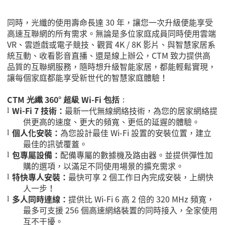
同時，光纖的使用壽命長達
30
年，讓您一次升級便能享受
高速互聯網的所有需求。無論是多位家庭成員同時使用雲端
VR
、雲遊戲或電子競技、觀賞
4K / 8K
影片、與智慧家居系
統互動、收看影音直播、還是線上辦公，
CTM
致力提供高
品質的互聯網服務，隨時想升級智能家居，都能輕鬆實現，
讓每個家庭都能享受新世代的智慧家庭體驗！
CTM
360
Wi-Fi
光纖
°
超級
包括
：
Wi-Fi 7
技術：
最新一代無線網絡技術，為您的居家網絡提
l
供更高的速度、更大的頻寬、更低的延遲的體驗。
個人化安裝：
為您設計最佳
Wi-Fi
設置的安裝位置，建立
l
最佳的訊號覆蓋。
包專屬設備：
配備專屬的數據機及路由器。並提供彈性加
l
購的選項，以滿足不同使用場景的擴充需求。
特快專人安裝：
最快可享
2
個工作日內完成安裝，上網快
l
人一步！
多人同時連線：
提供比
Wi-Fi 6
高
2
倍的
320 MHz
頻寬，
l
最多可支援
256
個高速網絡裝置的同時接入，全家使用
互不干擾。