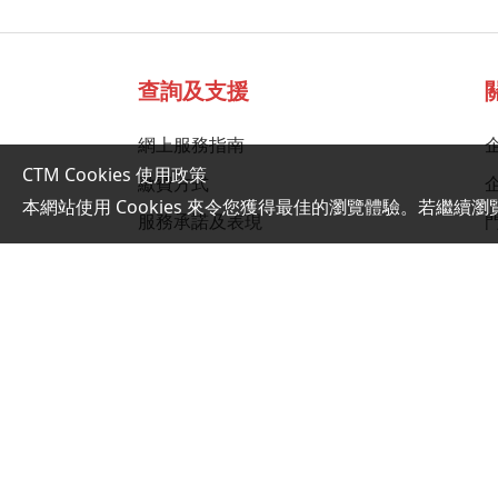
查詢及支援
網上服務指南
CTM Cookies 使用政策
繳費方式
本網站使用 Cookies 來令您獲得最佳的瀏覽體驗。若繼續瀏
服務承諾及表現
手機資料轉移
CTM 售後服務指引
光纖服務自助檢測
企業報障平台