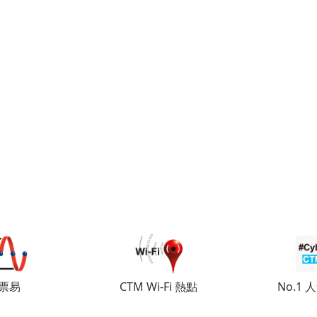
票易
CTM Wi-Fi 熱點
No.1