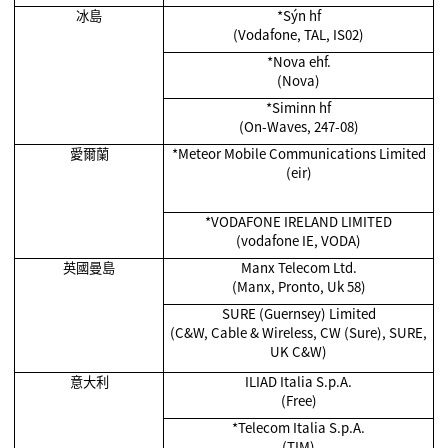
冰島
*Sýn hf
(Vodafone, TAL, IS02)
*Nova ehf.
(Nova)
*Siminn hf
(On-Waves, 247-08)
愛爾蘭
*Meteor Mobile Communications Limited
(eir)
*VODAFONE IRELAND LIMITED
(vodafone IE, VODA)
英國曼島
Manx Telecom Ltd.
(Manx, Pronto, Uk 58)
SURE (Guernsey) Limited
(C&W, Cable & Wireless, CW (Sure), SURE,
UK C&W)
意大利
ILIAD Italia S.p.A.
(Free)
*Telecom Italia S.p.A.
(TIM)