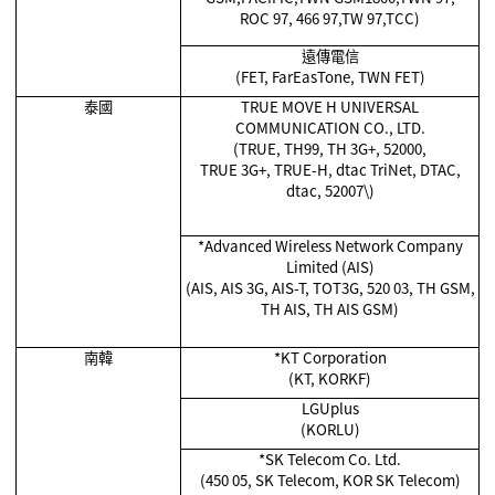
ROC 97, 466 97,TW 97,TCC)
遠傳電信
(FET, FarEasTone, TWN FET)
泰國
TRUE MOVE H UNIVERSAL
COMMUNICATION CO., LTD.
(TRUE, TH99, TH 3G+, 52000,
TRUE 3G+, TRUE-H, dtac TriNet, DTAC,
dtac, 52007\)
*Advanced Wireless Network Company
Limited (AIS)
(AIS, AIS 3G, AIS-T, TOT3G, 520 03, TH GSM,
TH AIS, TH AIS GSM)
南韓
*KT Corporation
(KT, KORKF)
LGUplus
(KORLU)
*SK Telecom Co. Ltd.
(450 05, SK Telecom, KOR SK Telecom)