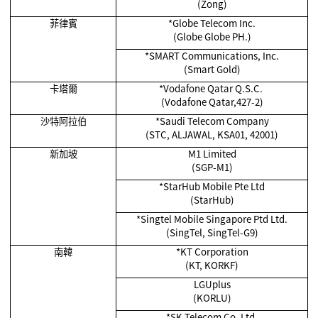
(Zong)
菲律賓
*Globe Telecom Inc.
(Globe Globe PH.)
*SMART Communications, Inc.
(Smart Gold)
卡塔爾
*Vodafone Qatar Q.S.C.
(Vodafone Qatar,427-2)
沙特阿拉伯
*Saudi Telecom Company
(STC, ALJAWAL, KSA01, 42001)
新加坡
M1 Limited
(SGP-M1)
*StarHub Mobile Pte Ltd
(StarHub)
*Singtel Mobile Singapore Ptd Ltd.
(SingTel, SingTel-G9)
南韓
*KT Corporation
(KT, KORKF)
LGUplus
(KORLU)
*SK Telecom Co. Ltd.