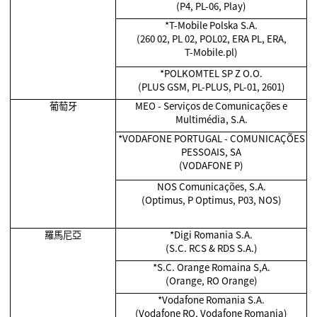
(P4, PL-06, Play)
*T-Mobile Polska S.A.
(260 02, PL 02, POL02, ERA PL, ERA,
T-Mobile.pl)
*POLKOMTEL SP Z O.O.
(PLUS GSM, PL-PLUS, PL-01, 2601)
葡萄牙
MEO - Serviços de Comunicações e
Multimédia, S.A.
*VODAFONE PORTUGAL - COMUNICAÇÕES
PESSOAIS, SA
(VODAFONE P)
NOS Comunicações, S.A.
(Optimus, P Optimus, P03, NOS)
羅馬尼亞
*Digi Romania S.A.
(S.C. RCS & RDS S.A.)
*S.C. Orange Romaina S,A.
(Orange, RO Orange)
*Vodafone Romania S.A.
(Vodafone RO, Vodafone Romania)