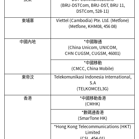
(BRU-DSTCom, BRU-DST, BRU 11,
DSTCom, 528-11)
柬埔寨
Viettel (Cambodia) Pte. Ltd. (Metfone)
(Metfone, KHM08, 456 08)
中國內地
*
中國聯通
(China Unicom, UNICOM,
CHN CUGSM, CUGSM, 46001)
*
中國移動
(CMCC, China Mobile)
東帝汶
Telekomunikasi Indonesia International,
S.A
(TELKOMCEL3G)
香港
*
中國移動香港
(CMHK)
*
數碼通香港
(SmarTone HK)
*Hong Kong Telecommunications (HKT)
Limited
(CSL, 454-01)