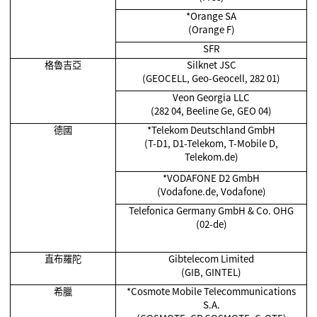
*Orange SA
(Orange F)
SFR
格魯吉亞
Silknet JSC
(GEOCELL, Geo-Geocell, 282 01)
Veon Georgia LLC
(282 04, Beeline Ge, GEO 04)
德國
*Telekom Deutschland GmbH
(T-D1, D1-Telekom, T-Mobile D,
Telekom.de)
*VODAFONE D2 GmbH
(Vodafone.de, Vodafone)
Telefonica Germany GmbH & Co. OHG
(02-de)
直布羅陀
Gibtelecom Limited
(GIB, GINTEL)
希臘
*Cosmote Mobile Telecommunications
S.A.