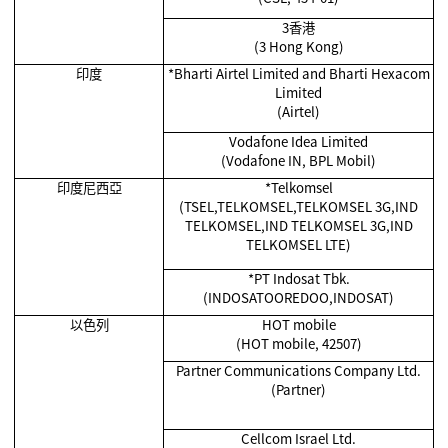
3香港
(3 Hong Kong)
印度
*Bharti Airtel Limited and Bharti Hexacom
Limited
(Airtel)
Vodafone Idea Limited
(Vodafone IN, BPL Mobil)
印度尼西亞
*Telkomsel
(TSEL,TELKOMSEL,TELKOMSEL 3G,IND
TELKOMSEL,IND TELKOMSEL 3G,IND
TELKOMSEL LTE)
*PT Indosat Tbk.
(INDOSATOOREDOO,INDOSAT)
以色列
HOT mobile
(HOT mobile, 42507)
Partner Communications Company Ltd.
(Partner)
Cellcom Israel Ltd.