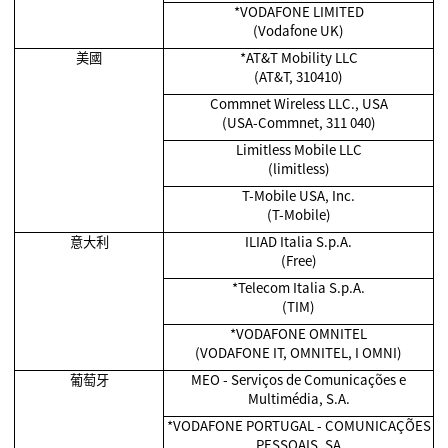
*VODAFONE LIMITED
(Vodafone UK)
美國
*AT&T Mobility LLC
(AT&T, 310410)
Commnet Wireless LLC., USA
(USA-Commnet, 311 040)
Limitless Mobile LLC
(limitless)
T-Mobile USA, Inc.
(T-Mobile)
意大利
ILIAD Italia S.p.A.
(Free)
*Telecom Italia S.p.A.
(TIM)
*VODAFONE OMNITEL
(VODAFONE IT, OMNITEL, I OMNI)
葡萄牙
MEO - Serviços de Comunicações e
Multimédia, S.A.
*VODAFONE PORTUGAL - COMUNICAÇÕES
PESSOAIS, SA