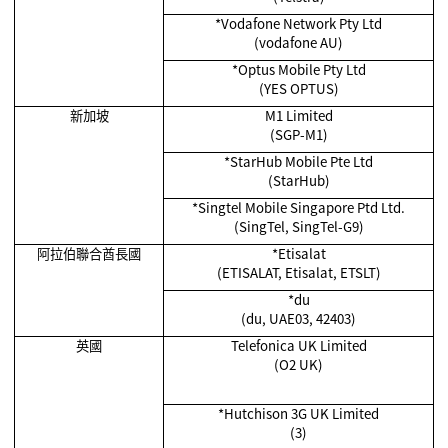
*Vodafone Network Pty Ltd
(vodafone AU)
*Optus Mobile Pty Ltd
(YES OPTUS)
新加坡
M1 Limited
(SGP-M1)
*
StarHub Mobile Pte Ltd
(StarHub)
*Singtel Mobile Singapore Ptd Ltd.
(SingTel, SingTel-G9)
阿拉伯聯合酋長國
*Etisalat
(ETISALAT, Etisalat, ETSLT)
*du
(du, UAE03, 42403)
英國
Telefonica UK Limited
(O2 UK)
*Hutchison 3G UK Limited
(3)