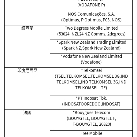
(VODAFONE P)
NOS Comunicações, S.A.
(Optimus, P Optimus, P03, NOS)
紐西蘭
Two Degrees Mobile Limited
(53024, NZL24 NZ Comms, 2degrees)
*Spark New Zealand Trading Limited
(Spark NZ,Spark New Zealand)
*Vodafone New Zealand Limited
(Vodafone)
印度尼西亞
*Telkomsel
(TSEL,TELKOMSEL,TELKOMSEL 3G,IND
TELKOMSEL,IND TELKOMSEL 3G,IND
TELKOMSEL LTE)
*PT Indosat Tbk.
(INDOSATOOREDOO,INDOSAT)
法國
*Bouygues Telecom
(BOUYGTEL, BOUYGTEL-F,
F-BOUYGTEL, 20820)
Free Mobile