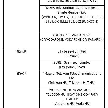
(COSMOTE, GR COSMOTE, C-OTE)
*NOVA Telecommunications & Media
Single Member S.A.
(WIND GR, TIM GR, TELESTET, H STET, GR
STET, GR TELESTET, 202 10, GRCSH)
VODAFONE PANAFON S.A.
(GR VODAFONE, VODAFONE GR, PANAFON)
根西島
JT (Jersey) Limited
(JT-Wave)
SURE (Guernsey) Limited
(CW (Sure), C&W)
匈牙利
*Magyar Telekom Telecommunications
Plc.
(Telekom HU, T-Mobile H, T HU)
*VODAFONE HUNGARY MOBILE
TELECOMMUNICATIONS COMPANY
LIMITED
(Vodafone HU; Voda HU)