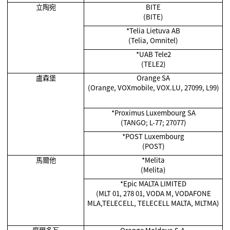
立陶宛
BITE
(BITE)
*Telia Lietuva AB
(Telia, Omnitel)
*UAB Tele2
(TELE2)
盧森堡
Orange SA
(Orange, VOXmobile, VOX.LU, 27099, L99)
*Proximus Luxembourg SA
(TANGO; L-77; 27077)
*POST Luxembourg
(POST)
馬爾他
*
Melita
(Melita)
*Epic MALTA LIMITED
(MLT 01, 278 01, VODA M, VODAFONE
MLA,TELECELL, TELECELL MALTA, MLTMA)