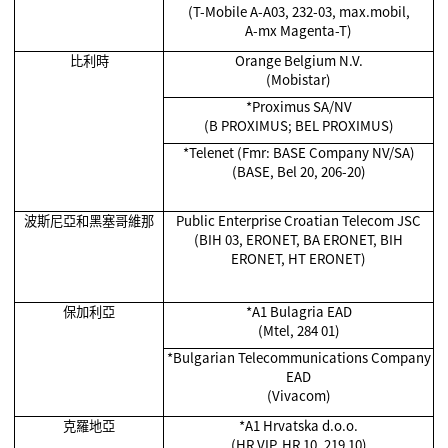
(T-Mobile A-A03, 232-03, max.mobil,
A-mx Magenta-T)
比利時
Orange Belgium N.V.
(Mobistar)
*Proximus SA/NV
(B PROXIMUS; BEL PROXIMUS)
*Telenet (Fmr: BASE Company NV/SA)
(BASE, Bel 20, 206-20)
波斯尼亞和黑塞哥維那
Public Enterprise Croatian Telecom JSC
(BIH 03, ERONET, BA ERONET, BIH
ERONET, HT ERONET)
保加利亞
*A1 Bulagria EAD
(Mtel, 284 01)
*Bulgarian Telecommunications Company
EAD
(Vivacom)
克羅地亞
*A1 Hrvatska d.o.o.
(HR VIP, HR 10, 219 10)