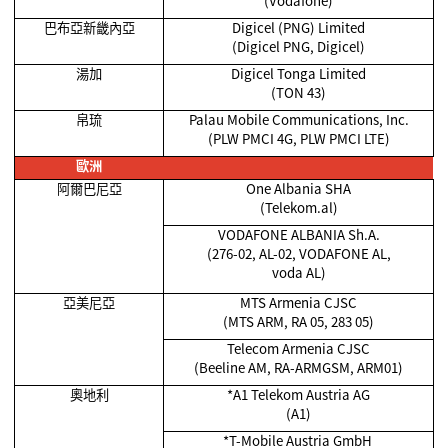
(Vodafone)
巴布亞新畿內亞
Digicel (PNG) Limited
(Digicel PNG, Digicel)
湯加
Digicel Tonga Limited
(TON 43)
帛琉
Palau Mobile Communications, Inc.
(PLW PMCI 4G, PLW PMCI LTE)
歐洲
阿爾巴尼亞
One Albania SHA
(Telekom.al)
VODAFONE ALBANIA Sh.A.
(276-02, AL-02, VODAFONE AL,
voda AL)
亞美尼亞
MTS Armenia CJSC
(MTS ARM, RA 05, 283 05)
Telecom Armenia CJSC
(Beeline AM, RA-ARMGSM, ARM01)
奧地利
*A1 Telekom Austria AG
(A1)
*T-Mobile Austria GmbH