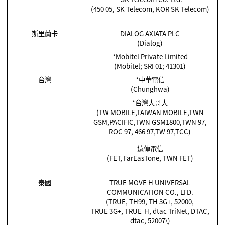
(450 05, SK Telecom, KOR SK Telecom)
斯里蘭卡
DIALOG AXIATA PLC
(Dialog)
*Mobitel Private Limited
(Mobitel; SRI 01; 41301)
台灣
*
中華電信
(Chunghwa)
*
台灣大哥大
(TW MOBILE,TAIWAN MOBILE,TWN
GSM,PACIFIC,TWN GSM1800,TWN 97,
ROC 97, 466 97,TW 97,TCC)
遠傳電信
(FET, FarEasTone, TWN FET)
泰國
TRUE MOVE H UNIVERSAL
COMMUNICATION CO., LTD.
(TRUE, TH99, TH 3G+, 52000,
TRUE 3G+, TRUE-H, dtac TriNet, DTAC,
dtac, 52007\)