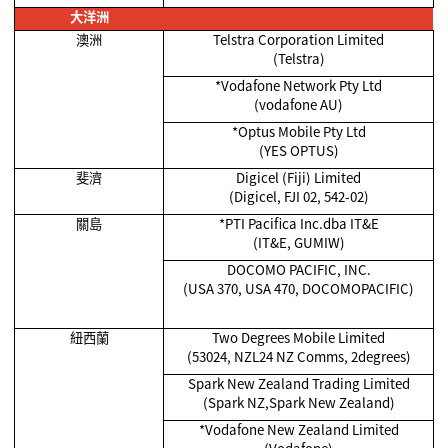
大洋洲
澳洲
Telstra Corporation Limited
(Telstra)
*Vodafone Network Pty Ltd
(vodafone AU)
*Optus Mobile Pty Ltd
(YES OPTUS)
斐濟
Digicel (Fiji) Limited
(Digicel, FJI 02, 542-02)
關島
*PTI Pacifica Inc.dba IT&E
(IT&E, GUMIW)
DOCOMO PACIFIC, INC.
(USA 370, USA 470, DOCOMOPACIFIC)
紐西蘭
Two Degrees Mobile Limited
(53024, NZL24 NZ Comms, 2degrees)
Spark New Zealand Trading Limited
(Spark NZ,Spark New Zealand)
*Vodafone New Zealand Limited