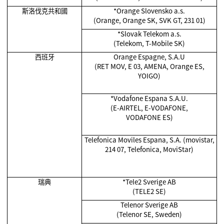
斯洛伐克共和國
*
Orange Slovensko a.s.
(Orange, Orange SK, SVK GT, 231 01)
*
Slovak Telekom a.s.
(Telekom, T-Mobile SK)
西班牙
Orange Espagne, S.A.U
(RET MOV, E 03, AMENA, Orange ES,
YOIGO)
*Vodafone Espana S.A.U.
(E-AIRTEL, E-VODAFONE,
VODAFONE ES)
Telefonica Moviles Espana, S.A. (movistar,
214 07, Telefonica, MoviStar)
瑞典
*Tele2 Sverige AB
(TELE2 SE)
Telenor Sverige AB
(Telenor SE, Sweden)