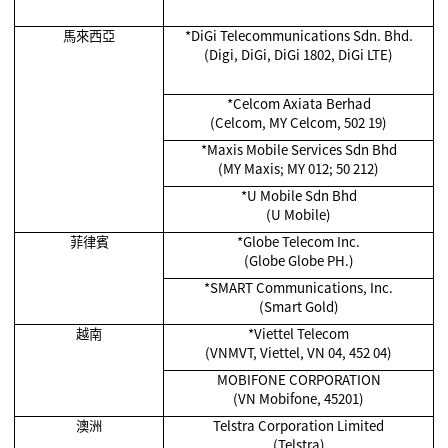
馬來西亞
*
DiGi Telecommunications Sdn. Bhd.
(Digi, DiGi, DiGi 1802, DiGi LTE)
*Celcom Axiata Berhad
(Celcom, MY Celcom, 502 19)
*
Maxis Mobile Services Sdn Bhd
(MY Maxis; MY 012; 50 212)
*
U Mobile Sdn Bhd
(U Mobile)
菲律賓
*Globe Telecom Inc.
(Globe Globe PH.)
*SMART Communications, Inc.
(Smart Gold)
越南
*Viettel Telecom
(VNMVT, Viettel, VN 04, 452 04)
MOBIFONE CORPORATION
(VN Mobifone, 45201)
澳洲
Telstra Corporation Limited
(Telstra)