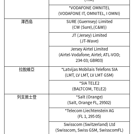
*VODAFONE OMNITEL
(VODAFONE IT, OMNITEL, I OMNI)
澤西島
SURE (Guernsey) Limited
(CW (Sure),(C&W))
JT (Jersey) Limited
(JT-Wave)
Jersey Airtel Limited
(Airtel-Vodafone; Airtel; ATL-VOD;
234-03; GBR03)
拉脫維亞
*Latvijas Mobilais Telefons SIA
(LMT, LV LMT, LV LMT GSM)
*SIA TELE2
(BALTCOM, TELE2)
列支敦士登
*Salt (Orange)
(Salt, Orange FL, 29502)
*Telecom Liechtenstein AG
(FL 1, 295 05)
Swisscom (Switzerland) Ltd
(Swisscom, Swiss GSM, SwisscomFL)