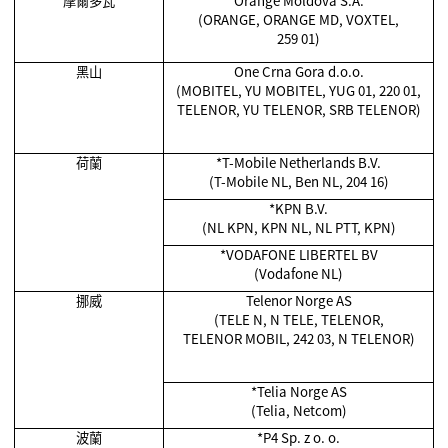
摩爾多瓦
Orange Moldova S.A.
(ORANGE, ORANGE MD, VOXTEL,
259 01)
黑山
One Crna Gora d.o.o.
(MOBITEL, YU MOBITEL, YUG 01, 220 01,
TELENOR, YU TELENOR, SRB TELENOR)
荷蘭
*T-Mobile Netherlands B.V.
(T-Mobile NL, Ben NL, 204 16)
*KPN B.V.
(NL KPN, KPN NL, NL PTT, KPN)
*VODAFONE LIBERTEL BV
(Vodafone NL)
挪威
Telenor Norge AS
(TELE N, N TELE, TELENOR,
TELENOR MOBIL, 242 03, N TELENOR)
*Telia Norge AS
(Telia, Netcom)
波蘭
*P4 Sp. z o. o.