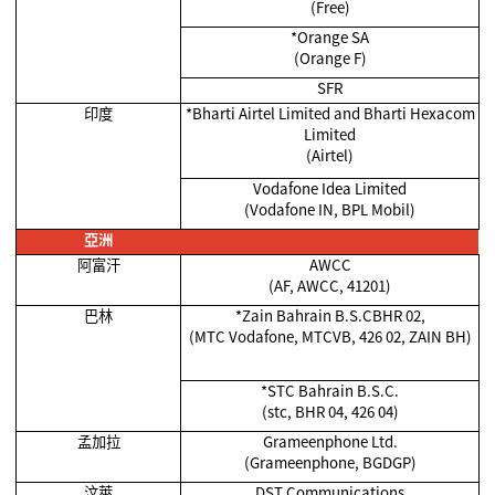
(Free)
*Orange SA
(Orange F)
SFR
印度
*Bharti Airtel Limited and Bharti Hexacom
Limited
(Airtel)
Vodafone Idea Limited
(Vodafone IN, BPL Mobil)
亞洲
阿富汗
AWCC
(AF, AWCC, 41201)
巴林
*Zain Bahrain B.S.CBHR 02,
(MTC Vodafone, MTCVB, 426 02, ZAIN BH)
*STC Bahrain B.S.C.
(stc, BHR 04, 426 04)
孟加拉
Grameenphone Ltd.
(Grameenphone, BGDGP)
汶萊
DST Communications