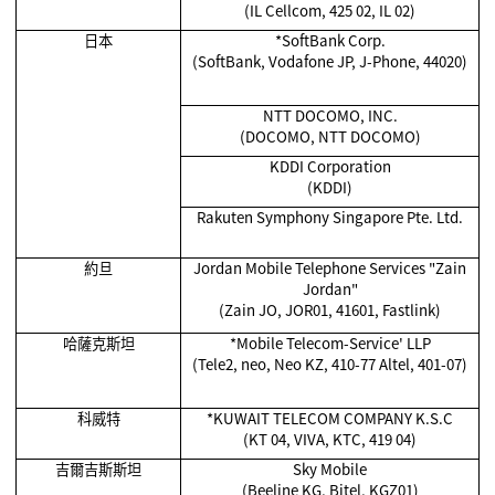
(IL Cellcom, 425 02, IL 02)
日本
*SoftBank Corp.
(SoftBank, Vodafone JP, J-Phone, 44020)
NTT DOCOMO, INC.
(DOCOMO, NTT DOCOMO)
KDDI Corporation
(KDDI)
Rakuten Symphony Singapore Pte. Ltd.
約旦
Jordan Mobile Telephone Services "Zain
Jordan"
(Zain JO, JOR01, 41601, Fastlink)
哈薩克斯坦
*
Mobile Telecom-Service' LLP
(Tele2, neo, Neo KZ, 410-77 Altel, 401-07)
科威特
*KUWAIT TELECOM COMPANY K.S.C
(KT 04, VIVA, KTC, 419 04)
吉爾吉斯斯坦
Sky Mobile
(Beeline KG, Bitel, KGZ01)