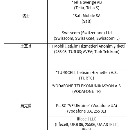
*Telia Sverige AB
(Telia, Telia S)
瑞士
*Salt Mobile SA
(Salt)
Swisscom (Switzerland) Ltd
(Swisscom, Swiss GSM, SwisscomFL)
土耳其
TT Mobil İletişim Hizmetleri Anonim Şirketi
(286 03; TUR 03; AVEA; Turk Telekom)
*TURKCELL Iletisim Hizmetleri A.S.
(TURTC)
*VODAFONE TELEKOMUNIKASYON A.S.
(VODAFONE TR)
烏克蘭
PrJSC "VF Ukraine" (Vodafone UA)
(Vodafone UA, 255 01)
lifecell LLC
(lifecell, UKR 06, 25506, UA ASTELIT,
life:))