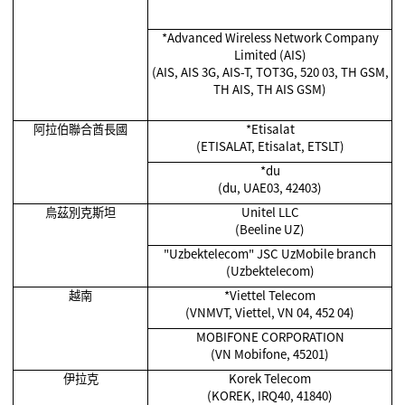
*Advanced Wireless Network Company
Limited (AIS)
(AIS, AIS 3G, AIS-T, TOT3G, 520 03, TH GSM,
TH AIS, TH AIS GSM)
阿拉伯聯合酋長國
*Etisalat
(ETISALAT, Etisalat, ETSLT)
*du
(du, UAE03, 42403)
烏茲別克斯坦
Unitel LLC
(Beeline UZ)
"Uzbektelecom" JSC UzMobile branch
(Uzbektelecom)
越南
*Viettel Telecom
(VNMVT, Viettel, VN 04, 452 04)
MOBIFONE CORPORATION
(VN Mobifone, 45201)
伊拉克
Korek Telecom
(KOREK, IRQ40, 41840)