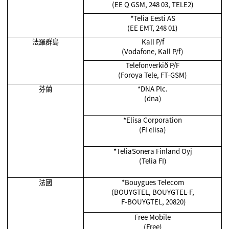
(EE Q GSM, 248 03, TELE2)
*Telia Eesti AS
(EE EMT, 248 01)
法羅群島
Kall P/f
(Vodafone, Kall P/f)
Telefonverkið P/F
(Foroya Tele, FT-GSM)
芬蘭
*DNA Plc.
(dna)
*Elisa Corporation
(FI elisa)
*TeliaSonera Finland Oyj
(Telia FI)
法國
*Bouygues Telecom
(BOUYGTEL, BOUYGTEL-F,
F-BOUYGTEL, 20820)
Free Mobile
(Free)