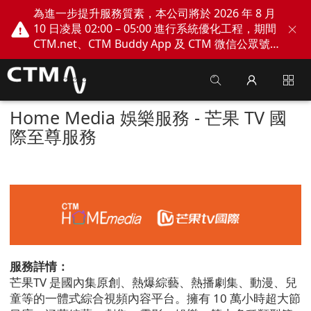
為進一步提升服務質素，本公司將於 2026 年 8 月
10 日凌晨 02:00 – 05:00 進行系統優化工程，期間
CTM.net、CTM Buddy App 及 CTM 微信公眾號
網上服務將會暫停。不便之處，敬請見諒！
Home Media 娛樂服務 - 芒果 TV 國
際至尊服務
服務詳情：
芒果
TV
是國內集原創、熱爆綜藝、熱播劇集、動漫、兒
童等的一體式綜合視頻內容平台。擁有
10
萬小時超大節