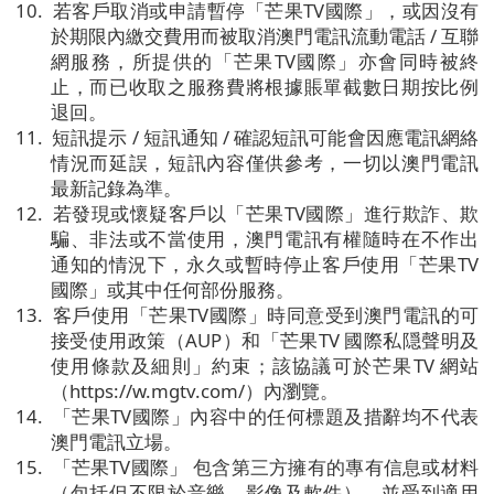
10.
若客戶取消或申請暫停「芒果
TV
國際」，或因沒有
於期限內繳交費用而被取消澳門電訊流動電話
/
互聯
網服務，所提供的「芒果
TV
國際」亦會同時被終
止，而已收取之服務費將根據賬單截數日期按比例
退回。
11.
短訊提示
/
短訊通知
/
確認短訊可能會因應電訊網絡
情況而延誤，短訊內容僅供參考，一切以澳門電訊
最新記錄為準。
12.
若發現或懷疑客戶以「芒果
TV
國際」進行欺詐、欺
騙、非法或不當使用，澳門電訊有權隨時在不作出
通知的情況下，永久或暫時停止客戶使用「芒果
TV
國際」或其中任何部份服務。
13.
客戶使用「芒果
TV
國際」時同意受到澳門電訊的可
接受使用政策（
AUP
）和「芒果
TV
國際私隠聲明及
使用條款及細則」約束；該協議可於芒果
TV
網站
（
https://w.mgtv.com/
）內瀏覽。
14.
「芒果
TV
國際」內容中的任何標題及措辭均不代表
澳門電訊立場。
15.
「芒果
TV
國際」
包含第三方擁有的專有信息或材料
（包括但不限於音樂、影像及軟件），並受到適用