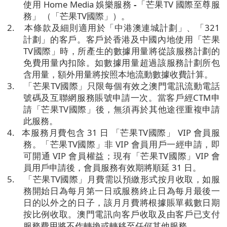
使用
Home Media
娛樂服務
-
「芒果
TV
國際至尊服
務」
（「芒果
TV
國際」）。
2.
本條款及細則適用於「中港澳連城計劃」、「
321
計劃」的客戶。客戶於香港及中國內地使用「芒果
TV
國際」時，所產生的數據用量將從該服務計劃的
免費用量內扣除。如數據用量超過該服務計劃所包
含用量，額外用量將按照本地流動數據收費計算。
3.
「芒果
TV
國際」只限每個有效之澳門電訊流動電話
號碼及互聯網服務賬號申請一次。當客戶經
CTM
申
請「芒果
TV
國際」後，無須再於其他途徑重複申請
此服務。
4.
本服務月費包含
31
日
「芒果
TV
國際」
VIP
會員服
務。「芒果
TV
國際」非
VIP
會員用戶一經申請，即
可開通
VIP
會員權益；現有「芒果
TV
國際」
VIP
會
員用戶申請後，會員服務有效期將順延
31
日。
5.
「芒果
TV
國際」月費需以預繳形式按月收取，如服
務開始日為每月第一日或服務終止日為每月最後一
日的以外之的日子，該月月費將根據賬單截數日期
按比例收取。澳門電訊向客戶收取及由客戶已支付
服務費用將不作轉換或轉移至任何其他服務。