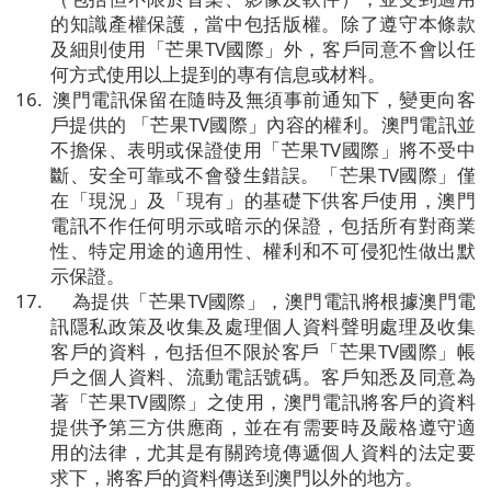
的知識產權保護，當中包括版權。除了遵守本條款
及細則使用「芒果
TV
國際」外，客戶同意不會以任
何方式使用以上提到的專有信息或材料。
16.
澳門電訊保留在隨時及無須事前通知下，變更向客
戶提供的
「芒果
TV
國際」內容的權利。澳門電訊並
不擔保、表明或保證使用「芒果
TV
國際」將不受中
斷、安全可靠或不會發生錯誤。「芒果
TV
國際」僅
在「現況」及「現有」的基礎下供客戶使用，澳門
電訊不作任何明示或暗示的保證，包括所有對商業
性、特定用途的適用性、權利和不可侵犯性做出默
示保證。
17.
為提供「芒果
TV
國際」，澳門電訊將根據澳門電
訊隱私政策及收集及處理個人資料聲明處理及收集
客戶的資料，包括但不限於客戶「芒果
TV
國際」帳
戶之個人資料、流動電話號碼。客戶知悉及同意為
著「芒果
TV
國際」之使用，澳門電訊將客戶的資料
提供予第三方供應商，並在有需要時及嚴格遵守適
用的法律，尤其是有關跨境傳遞個人資料的法定要
求下，將客戶的資料傳送到澳門以外的地方。