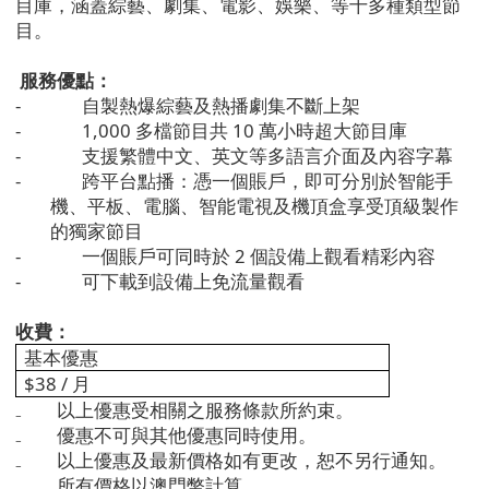
目庫，涵蓋綜藝、劇集、電影、娛樂、等十多種類型節
目。
服務優點：
-
自製熱爆綜藝及熱播劇集不斷上架
-
1,000
多檔節目共
10
萬小時超大節目庫
-
支援繁體中文、英文等多語言介面及內容字幕
-
跨平台點播：憑一個賬戶，即可分別於智能手
機、平板、電腦、智能電視及機頂盒享受頂級製作
的獨家節目
-
一個賬戶可同時於
2
個設備上觀看精彩內容
-
可下載到設備上免流量觀看
收費：
基本優惠
$38 /
月
₋
以上優惠受相關之服務條款所約束。
₋
優惠不可與其他優惠同時使用。
₋
以上優惠及最新價格如有更改，恕不另行通知。
₋
所有價格以澳門幣計算。