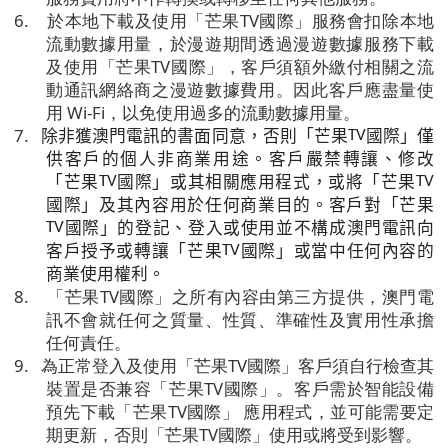
6.
於本地下載及使用「芒果
TV
國際」服務會扣除本地
流動數據用量，於漫遊期間透過漫遊數據服務下載
及使用「芒果
TV
國際」，客戶須額外繳付相關之流
動通訊網絡商之漫遊數據費用。因此客戶應盡量使
用
Wi-Fi
，以免使用過多的流動數據用量。
除非獲澳門電訊
的書面
同意，否則「芒果
國際」僅
7.
TV
供客戶的個人非商業用途。客戶嚴禁轉讓、修改
「芒果
國際」或其相關應用程式，或將「芒果
TV
TV
國際」及其內容用於任何商業目的。客戶對「芒果
國際」的登記、登入或使用並不構成澳門電訊向
TV
客戶授予或轉讓「芒果
國際」或當中任何內容的
TV
商業使用權利。
8.
「芒果
TV
國際」之所有內容由第三方提供，澳門電
訊不會就任何之質量、性質、準確性及實用性承擔
任何責任。
9.
為正常登入及使用「芒果
TV
國際」客戶須自行檢查其
裝置是否兼容「芒果
TV
國際」。客戶需於智能設備
預先下載「芒果
TV
國際」
應用程式，並可能需要定
期更新，否則「芒果
TV
國際」使用或將受到影響。